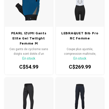
PEARL IZUMI Gants
LEBRAQUET Bib Pro
Elite Gel Twilight
RC Femme
Femme M
Ces gants de cyclisme sans
Coupe plus ajustée,
doigts sont dotés d'un
compression maîtrisée,
En stock
En stock
rembourrage en gel 3D pour
matières techniques
une adhérence et un confort
respirantes et chamois haute
C$54.99
C$269.99
supérieurs.
performance — rien n’a été
laissé au hasard.