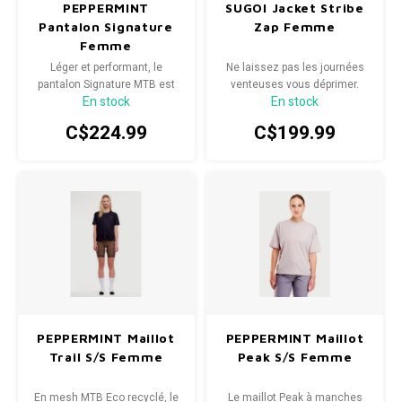
PEPPERMINT
SUGOI Jacket Stribe
Pantalon Signature
Zap Femme
Radio/Klaxons/Sonettes/Fanions
Potences
Femme
Léger et performant, le
Ne laissez pas les journées
Protection Velo
Peg
pantalon Signature MTB est
venteuses vous déprimer.
En stock
En stock
conçu en un tissu souple,
durable et à séchage rapide.
Sécurité / Réflecteurs
Guidons
C$224.99
C$199.99
Support entreposage et rangement
PEPPERMINT Maillot
PEPPERMINT Maillot
Trail S/S Femme
Peak S/S Femme
En mesh MTB Eco recyclé, le
Le maillot Peak à manches