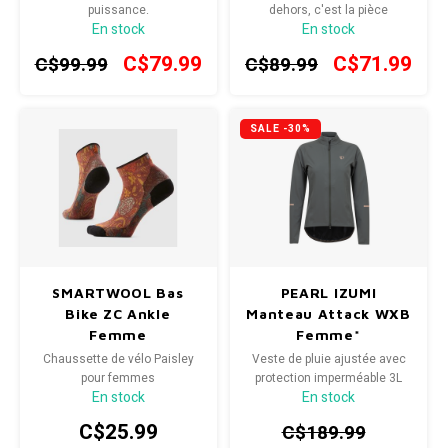
puissance.
dehors, c'est la pièce
En stock
En stock
indispensable que vous
porterez sans cesse.
C$79.99
C$71.99
C$99.99
C$89.99
SALE -30%
SMARTWOOL Bas
PEARL IZUMI
Bike ZC Ankle
Manteau Attack WXB
Femme
Femme*
Chaussette de vélo Paisley
Veste de pluie ajustée avec
pour femmes
protection imperméable 3L
En stock
En stock
C$25.99
C$189.99