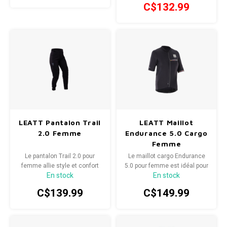
C$132.99
LEATT Pantalon Trail
LEATT Maillot
2.0 Femme
Endurance 5.0 Cargo
Femme
Le pantalon Trail 2.0 pour
Le maillot cargo Endurance
femme allie style et confort
5.0 pour femme est idéal pour
En stock
En stock
pour les sorties VTT
les longues sorties à vélo,
techniques
offrant un volume de
C$139.99
C$149.99
rangement suffisant pour une
autonomie optimale même
lors des plus longues
expéditions.