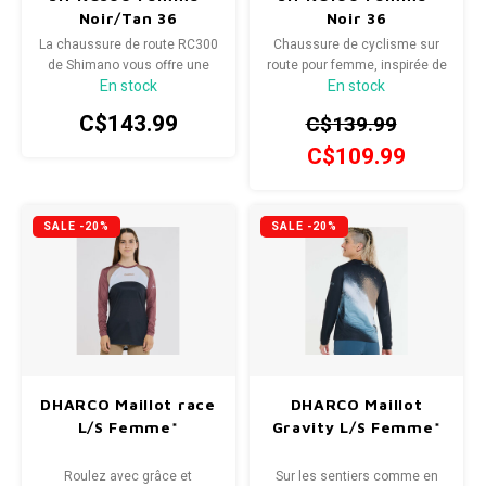
Noir/Tan 36
Noir 36
La chaussure de route RC300
Chaussure de cyclisme sur
de Shimano vous offre une
route pour femme, inspirée de
En stock
En stock
performance et un confort
la compétition et dotée de
inégalés.
caractéristiques
C$143.99
C$139.99
performantes.
C$109.99
SALE -20%
SALE -20%
DHARCO Maillot race
DHARCO Maillot
L/S Femme*
Gravity L/S Femme*
Roulez avec grâce et
Sur les sentiers comme en