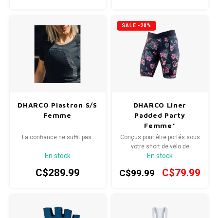
séchage rapide.
au sec et revitalisé toute la
journée.
SALE -20%
DHARCO Plastron S/S
DHARCO Liner
Femme
Padded Party
Femme*
La confiance ne suffit pas.
Conçus pour être portés sous
votre short de vélo de
En stock
En stock
montagne préféré, ils sont
dotés d'une mousse de
C$289.99
C$79.99
C$99.99
densité moyenne et d'un
rembourrage de qualité
supérieure pour atténuer les
points de pression sans trop
de volume supplémentaire.