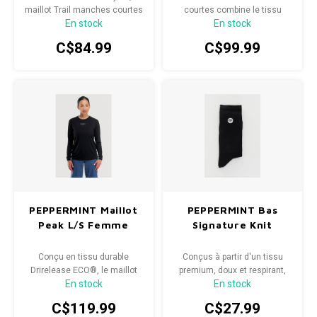
maillot Trail manches courtes
courtes combine le tissu
En stock
En stock
allie légèreté, respirabilité et
Drirelease ultra-doux et
séchage rapide pour
durable à une technologie
C$84.99
C$99.99
accompagner toutes vos
antibactériennes pour un
sorties en trail.
confort frais toute la journée.
PEPPERMINT Maillot
PEPPERMINT Bas
Peak L/S Femme
Signature Knit
Conçu en tissu durable
Conçus à partir d'un tissu
Drirelease ECO®, le maillot
premium, doux et respirant,
En stock
En stock
Peak manches longues offre
ces chaussettes de
une douceur inégalée, une
performance évacuent
C$119.99
C$27.99
respirabilité optimale et un
l'humidité pour vous garder