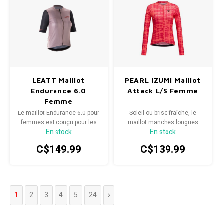
LEATT Maillot
PEARL IZUMI Maillot
Endurance 6.0
Attack L/S Femme
Femme
Le maillot Endurance 6.0 pour
Soleil ou brise fraîche, le
femmes est conçu pour les
maillot manches longues
En stock
En stock
cyclistes XC et gravel
Attack pour femme vous
exigeantes qui recherchent
protège efficacement lors de
C$149.99
C$139.99
vitesse, confort et
vos sorties.
performance.
1
2
3
4
5
24