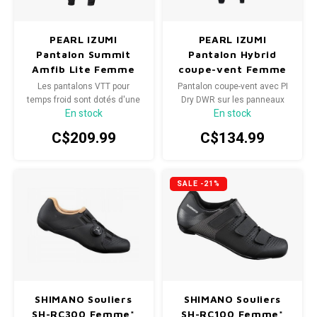
PEARL IZUMI
PEARL IZUMI
Pantalon Summit
Pantalon Hybrid
Amfib Lite Femme
coupe-vent Femme
Les pantalons VTT pour
Pantalon coupe-vent avec PI
temps froid sont dotés d'une
Dry DWR sur les panneaux
En stock
En stock
coque souple 3L avec un
avant pour bloquer l'humidité
intérieur doublé doux qui
légère
C$209.99
C$134.99
bloque le vent et retient la
chaleur
SALE -21%
SHIMANO Souliers
SHIMANO Souliers
SH-RC300 Femme*
SH-RC100 Femme*