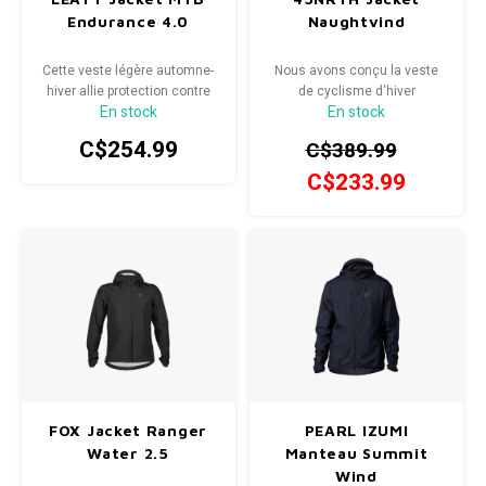
Endurance 4.0
Naughtvind
Radio/Klaxons/Sonettes/Fanions
Potences
Cette veste légère automne-
Nous avons conçu la veste
hiver allie protection contre
de cyclisme d'hiver
Protection Velo
Peg
En stock
En stock
les intempéries et isolation
Naughtvind de A à Z pour un
grâce à un mélange de tissus
confort suprême lors des
C$254.99
C$389.99
Sécurité / Réflecteurs
Guidons
intelligents certifiés
sorties par temps froid.
Bluesign®.
C$233.99
Support entreposage et rangement
FOX Jacket Ranger
PEARL IZUMI
Water 2.5
Manteau Summit
Wind