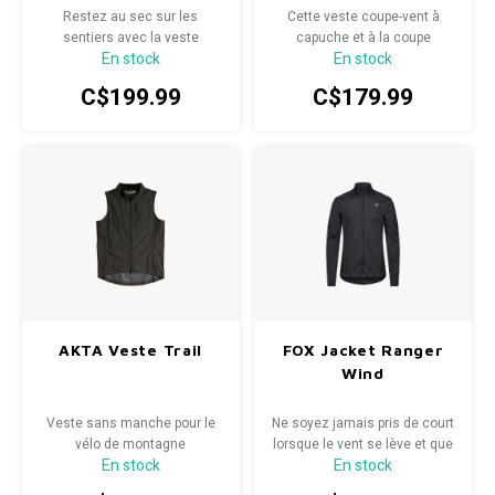
Restez au sec sur les
Cette veste coupe-vent à
sentiers avec la veste
capuche et à la coupe
En stock
En stock
imperméable Ranger 2,5
décontractée protège du
couches.
refroidissement éolien et des
C$199.99
C$179.99
averses sporadiques.
AKTA Veste Trail
FOX Jacket Ranger
Wind
Veste sans manche pour le
Ne soyez jamais pris de court
vélo de montagne
lorsque le vent se lève et que
En stock
En stock
la température baisse.