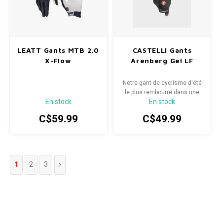
LEATT Gants MTB 2.0
CASTELLI Gants
X-Flow
Arenberg Gel LF
Notre gant de cyclisme d'été
le plus rembourré dans une
En stock
En stock
version à doigts longs, idéal
pour les sorties de Gravel,
C$59.99
C$49.99
Mountain ou Route par temps
plus frais.
1
2
3