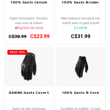
100% Gants Celium
100% Gants Brisker
Radio/Klaxons/Sonettes/Fanions
Potences
Esprit minimaliste . Envolez-
Mère Nature a rencontré son
Protection Velo
Peg
vous avec le Celium.
match avec ce gant à profil
Rupture de stock
En stock
bas conçu pour vous
permettre de continuer à aller
Sécurité / Réflecteurs
Guidons
C$23.99
C$31.99
C$38.99
vite par temps plus frais.
Support entreposage et rangement
SALE -49%
DAKINE Gants Covert
100% Gants R-Core
Gants de vélo montagne
Durabilité et mobilité. Ce gant