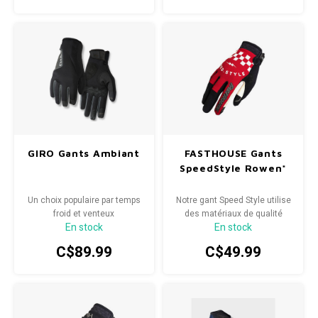
GIRO Gants Ambiant
FASTHOUSE Gants
SpeedStyle Rowen*
Un choix populaire par temps
Notre gant Speed ​​Style utilise
froid et venteux
des matériaux de qualité
En stock
En stock
avec une coupe traditionnelle.
Conçu pour résister à
C$89.99
C$49.99
d'innombrables week-ends
avec vos amis dans le désert,
mais suffisamment
performant pour s'aligner sur
la ligne de départ.