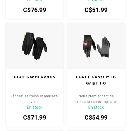
confort sans coutures sur les
C$76.99
C$51.99
sentiers à venir avec le gant
XNETIC Trail.
GIRO Gants Rodeo
LEATT Gants MTB
Gripr 1.0
Lâchez les freins et amusez-
Notre premier gant de
vous
protection sans impact et
En stock
En stock
votre seconde peau. La
paume MicronGrip établit une
C$71.99
C$54.99
nouvelle norme en matière de
gants offrant un bon rapport
qualité-prix.