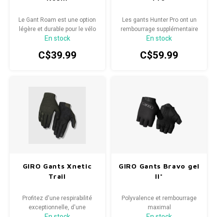
Le Gant Roam est une option
Les gants Hunter Pro ont un
légère et durable pour le vélo
rembourrage supplémentaire
En stock
En stock
de montagne.
sur les panneaux exposés
pour protéger les zones
C$39.99
C$59.99
vulnérables des mains.
GIRO Gants Xnetic
GIRO Gants Bravo gel
Trail
II*
Profitez d'une respirabilité
Polyvalence et rembourrage
exceptionnelle, d'une
maximal
En stock
En stock
technologie moderne et d'un