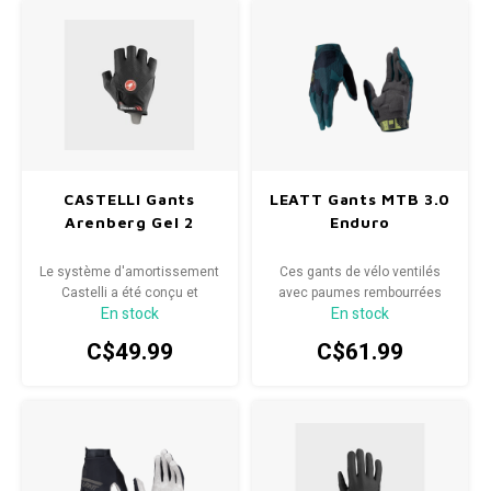
CASTELLI Gants
LEATT Gants MTB 3.0
Arenberg Gel 2
Enduro
Le système d'amortissement
Ces gants de vélo ventilés
Castelli a été conçu et
avec paumes rembourrées
En stock
En stock
fabriqué pour résoudre un
sont fins et résistants.
problème courant dont
C$49.99
C$61.99
souffrent de nombreux
cyclistes : l'inconfort et
l'engourdissement
occasionnel des mains
associés à des périodes
prolongées de saisie du
guidon