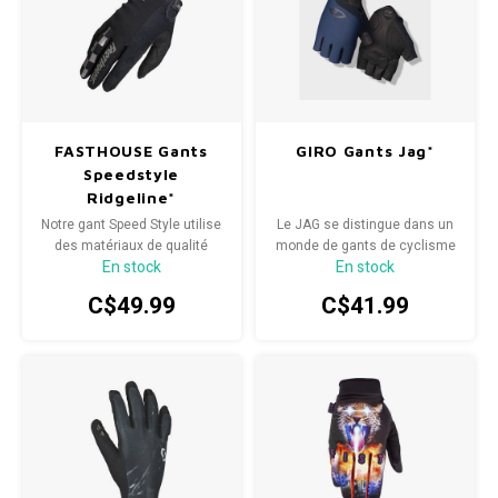
FASTHOUSE Gants
GIRO Gants Jag*
Speedstyle
Ridgeline*
Notre gant Speed ​​Style utilise
Le JAG se distingue dans un
des matériaux de qualité
monde de gants de cyclisme
En stock
En stock
avec une coupe traditionnelle.
de performance d'entrée de
Conçu pour résister à
niveau. C'est un excellent
C$49.99
C$41.99
d'innombrables week-ends
choix pour les cyclistes qui
avec vos amis dans le désert,
recherchent un gant
mais suffisamment
légèrement rembourré avec
performant pour s'aligner sur
un style moderne qui offre
la ligne de départ.
ajustement et confort.