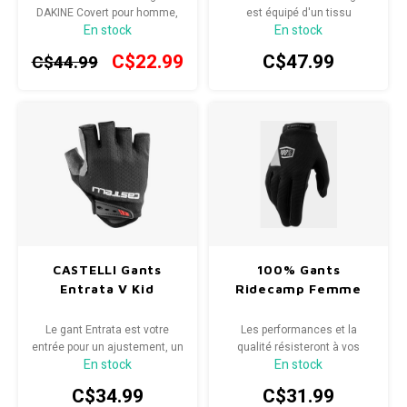
DAKINE Covert pour homme,
est équipé d'un tissu
En stock
En stock
résistant, extensible, avec
extensible résistant aux
paume en daim pour une
accrocs.
C$22.99
C$47.99
C$44.99
meilleure protection, idéal
pour le All-mountain, le vélo
de trail. Achetez ces gants de
VTT, en ligne ou à notre
magasin de Québec au
Canada.
CASTELLI Gants
100% Gants
Entrata V Kid
Ridecamp Femme
Le gant Entrata est votre
Les performances et la
entrée pour un ajustement, un
qualité résisteront à vos
En stock
En stock
confort et une adhérence
meilleurs efforts avec ce gant
exceptionnels dans un gant
modeste.
C$34.99
C$31.99
de cyclisme performant.