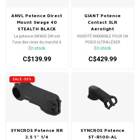
SPÉCIALISÉ
Béquilles
Pneus
Degraisseurs
Enfants
Enfants
Vêtement enfant
Trail-
Radar
Lunet
Gants
ANVL Potence Direct
GIANT Potence
Mount Swage 40
Contact SLR
BMX
Bouteilles et porte-bouteilles
Boitiers de pedaliers
Graisses
Souliers
Souliers
Gants
Couvr
STEALTH BLACK
Aerolight
La potence SWAGE DM est
RIGIDITÉ MAXIMALE POUR UN
Sac d'hydratation / Sac à Dos
Leviers de vitesse
Accessoires de Vetements
Accessoires de vetements
l'une des rares du marché à
POIDS ULTRA-LÉGER
En stock
En stock
offrir une longueur de 40 mm,
ce qui contribue à améliorer
Sacoche / Sac de selle / Panier
Cassettes et roue-libre
C$139.99
C$429.99
la maniabilité des fourches à
double té avec les nouveaux
Gardes-boue
Poignees
déports réduits.
SALE -50%
Porte-bagages
Fourches et Suspensions
Housses à vélo
Guidolines
Miroirs (Retroviseurs)
Pieces diverses
SYNCROS Potence RR
SYNCROS Potence
Paniers
Selles
2.5 1'' 1/4
ST-R100-AL