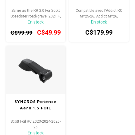
Radio/Klaxons/Sonettes/Fanions
Same as the RR 2.0 For Scott
Compatible avec l’Addict RC
Potences
Speedster road/gravel 2021 +,
MY25-26, Addict MY26,
En stock
En stock
Scott addict 2022-2025 Brand
FASTLANE Conception ultra-
Protection Velo
New stem without box (take
légère
C$49.99
C$179.99
C$99.99
off from brand new bike)
Peg
Sécurité / Réflecteurs
Guidons
Support entreposage et rangement
SYNCROS Potence
Aero 1.5 FOIL
Scott Foil RC 2023-2024-2025-
26
En stock