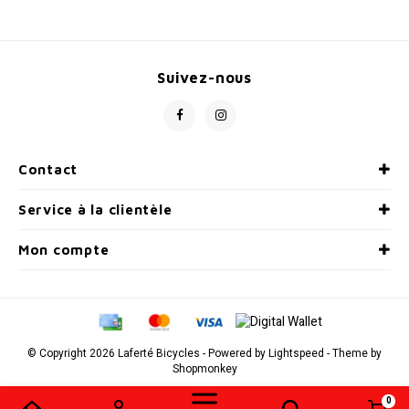
Radio/Klaxons/Sonettes/Fanions
Potences
Suivez-nous
Protection Velo
Peg
Sécurité / Réflecteurs
Guidons
Contact
Support entreposage et rangement
Service à la clientèle
Mon compte
© Copyright 2026 Laferté Bicycles - Powered by
Lightspeed
- Theme by
Shopmonkey
0
Comparer les produits
0