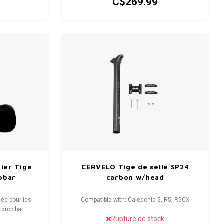
C$269.99
ier Tige
CERVELO Tige de selle SP24
pbar
carbon w/head
sée pour les
Compatible with: Caledonia-5, R5, R5CX
 drop bar.
Rupture de stock