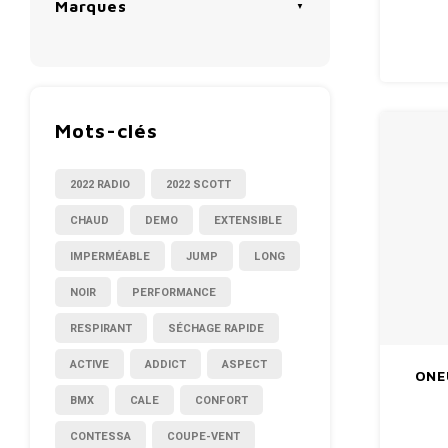
Marques
actionn
la ti
légè
prédil
Mots-clés
2022 RADIO
2022 SCOTT
CHAUD
DEMO
EXTENSIBLE
IMPERMÉABLE
JUMP
LONG
NOIR
PERFORMANCE
RESPIRANT
SÉCHAGE RAPIDE
ACTIVE
ADDICT
ASPECT
ONE
BMX
CALE
CONFORT
CONTESSA
COUPE-VENT