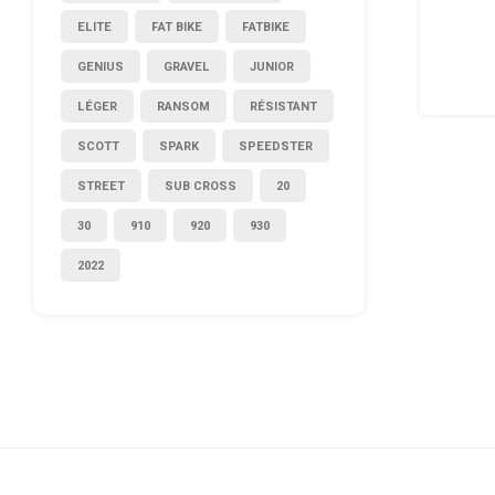
ELITE
FAT BIKE
FATBIKE
GENIUS
GRAVEL
JUNIOR
LÉGER
RANSOM
RÉSISTANT
SCOTT
SPARK
SPEEDSTER
STREET
SUB CROSS
20
30
910
920
930
2022