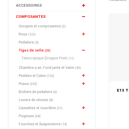
ACCESSOIRES
COMPOSANTES
Groupes et composantes
(2)
Roue
(122)
Pedaliers
(5)
Tiges de selle
(23)
Telescopique (Dropper Post)
(13)
Chambre a air, Fond jante et Valve
(43)
Pedales et Cales
(123)
Pneus
(233)
E13 T
Boitiers de pedaliers
(6)
Leviers de vitesse
(8)
Cassettes et roue-libre
(21)
Poignees
(64)
Fourches et Suspensions
(14)