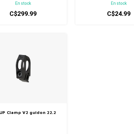
En stock
En stock
ement d'une fluidité exceptionnelle,
ge de selle télescopique Contact S,
C$299.99
C$24.99
re et performante, est le choix de
ection de l'équipe Giant Factory Off-
Road.
UP Clamp V2 guidon 22.2