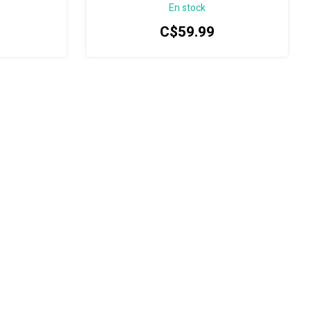
En stock
repose-pouce en caoutchouc remplaçable et
un port de câble intégré.
C$59.99