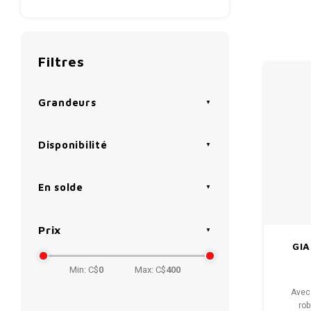
Filtres
Grandeurs
Disponibilité
En solde
Prix
GIA
Min: C$
0
Max: C$
400
Avec 
rob