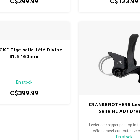
C$299.99
C$123.99
OKE Tige selle télé Divine
31.6 160mm
En stock
C$399.99
CRANKBROTHERS Lev
Selle HL ADJ Dro
Levier de dropper post optimi
vélos gravel our route avec
En stock