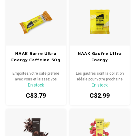
NAAK Barre Ultra
NAAK Gaufre Ultra
Energy Caffeine 50g
Energy
Emportez votre café préféré
Les gaufres sont la collation
avec vous et laissez vos
idéale pour votre prochaine
En stock
En stock
papilles exploser tout en
course, randonnée à vélo ou
profitant de l'augmentation
activité de plein air. Alimentez
C$3.79
C$2.99
supplémentaire de la caféine.
vos longues sorties ou
dégustez-les avec votre café
du matin.