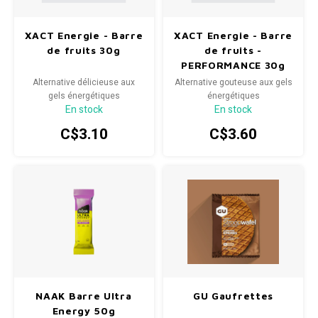
SPÉCIALISÉ
Béquilles
Pneus
Degraisseurs
Enfants
Enfants
Vêtement enfant
Trail-
Radar
Lunet
Gants
XACT Energie - Barre
XACT Energie - Barre
de fruits 30g
de fruits -
BMX
Bouteilles et porte-bouteilles
Boitiers de pedaliers
Graisses
Souliers
Souliers
Gants
Couvr
PERFORMANCE 30g
Alternative délicieuse aux
Alternative gouteuse aux gels
Sac d'hydratation / Sac à Dos
Leviers de vitesse
Accessoires de Vetements
Accessoires de vetements
gels énergétiques
énergétiques
En stock
En stock
Sacoche / Sac de selle / Panier
Cassettes et roue-libre
C$3.10
C$3.60
Gardes-boue
Poignees
Porte-bagages
Fourches et Suspensions
Housses à vélo
Guidolines
Miroirs (Retroviseurs)
Pieces diverses
NAAK Barre Ultra
GU Gaufrettes
Paniers
Selles
Energy 50g