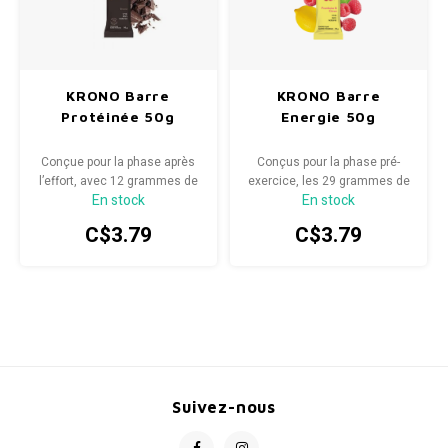
KRONO Barre
KRONO Barre
Protéinée 50g
Energie 50g
Conçue pour la phase après
Conçus pour la phase pré-
l’effort, avec 12 grammes de
exercice, les 29 grammes de
En stock
En stock
protéines végétales, elle
glucides issus de sucres
offrira à vos muscles toutes
naturels vous apporteront
C$3.79
C$3.79
les ressources essentielles à
toute l'énergie nécessaire
leur protection et
pour tirer le meilleur parti de
reconstruction.
votre activité préférée.
Suivez-nous