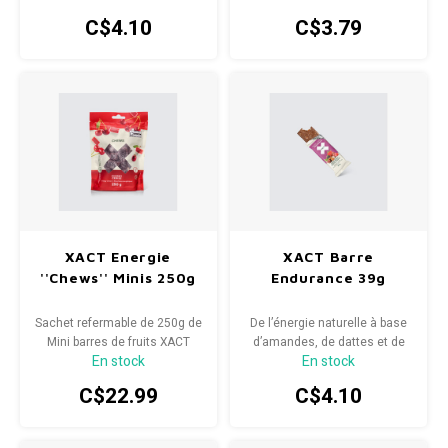
protéines de lactosérum, de
conçues comme une source
C$4.10
C$3.79
glucides et de vitamines B.
de carburant lorsque vous en
Idéale pour la récupération ou
avez le plus besoin.
comme collation protéinée
savoureuse et satisfaisante à
tout moment.
XACT Energie
XACT Barre
''Chews'' Minis 250g
Endurance 39g
Sachet refermable de 250g de
De l’énergie naturelle à base
Mini barres de fruits XACT
d’amandes, de dattes et de
En stock
En stock
ENERGY. Environ 35 mini
fruits. Moelleuse, compacte
pièces.
et conçue pour l’endurance —
C$22.99
C$4.10
le goût de votre prochaine
aventure.