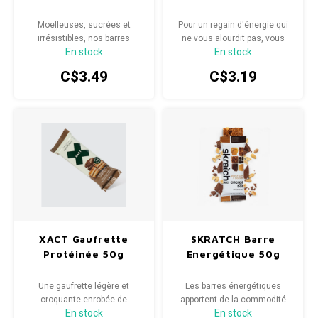
Radio/Klaxons/Sonettes/Fanions
Potences
Moelleuses, sucrées et
Pour un regain d'énergie qui
irrésistibles, nos barres
ne vous alourdit pas, vous
En stock
En stock
ULTRA ENERGY™ vous
avez besoin d'un moyen
Protection Velo
Peg
croqueront sous la dent.
portable et délicieusement
C$3.49
C$3.19
satisfaisant de compléter vos
réserves d'énergie avant une
Sécurité / Réflecteurs
Guidons
séance d'entraînement.
Support entreposage et rangement
XACT Gaufrette
SKRATCH Barre
Protéinée 50g
Energétique 50g
Une gaufrette légère et
Les barres énergétiques
croquante enrobée de
apportent de la commodité
En stock
En stock
chocolat, riche en 15 g de
aux vraies collations et sont