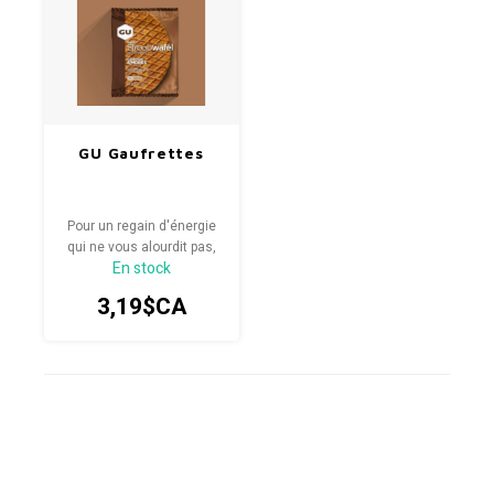
GU Gaufrettes
Pour un regain d'énergie
qui ne vous alourdit pas,
En stock
vous avez besoin d'un
moyen portable et
3,19$CA
délicieusement
satisfaisant de compléter
vos réserves d'énergie
avant une séance
d'entraînement.