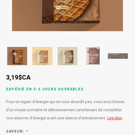
SPÉCIALISÉ
Béquilles
Pneus
Degraisseurs
Enfants
Enfants
Vêtement enfant
Trail-
Radar
Lunet
Gants
BMX
Bouteilles et porte-bouteilles
Boitiers de pedaliers
Graisses
Souliers
Souliers
Gants
Couvr
Sac d'hydratation / Sac à Dos
Leviers de vitesse
Accessoires de Vetements
Accessoires de vetements
Sacoche / Sac de selle / Panier
Cassettes et roue-libre
Gardes-boue
Poignees
3,19$CA
Porte-bagages
Fourches et Suspensions
EXPÉDIÉ EN 2-3 JOURS OUVRABLES
Housses à vélo
Guidolines
Pour un regain d'énergie qui ne vous alourdit pas, vous avez besoin
d'un moyen portable et délicieusement satisfaisant de compléter
Miroirs (Retroviseurs)
Pieces diverses
vos réserves d'énergie avant une séance d'entraînement.
Lire plus
Paniers
Selles
SAVEUR:
*