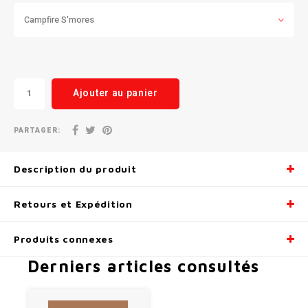
Campfire S'mores
Radio/Klaxons/Sonettes/Fanions
Potences
Protection Velo
Peg
Ajouter au panier
Sécurité / Réflecteurs
Guidons
Support entreposage et rangement
PARTAGER:
Description du produit
Retours et Expédition
Produits connexes
Derniers articles consultés