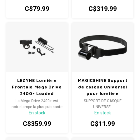
équipement, doté de 12 LED
C$79.99
C$319.99
hautes performances et
offrant une puissance
maximale impressionnante
de 1 800 lumens.
LEZYNE Lumière
MAGICSHINE Support
Frontale Mega Drive
de casque universel
2400+ Loaded
pour lumière
frontale
La Mega Drive 2400+ est
SUPPORT DE CASQUE
notre lampe la plus puissante
UNIVERSEL
En stock
En stock
de notre gamme, offrant 2400
lumens de puissance pour
C$359.99
C$11.99
plus de 2 heures de conduite
nocturne intense.