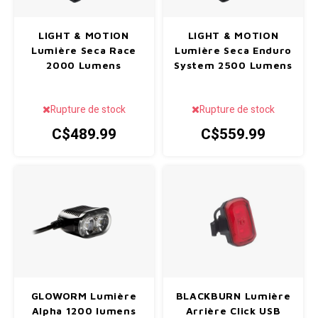
Accessoires divers
SPÉCIALISÉ
Pneus
Degraisseurs
Enfants
Enfants
Vêtement enfant
Trail-
Radar
Lunet
Gants
LIGHT & MOTION
LIGHT & MOTION
Béquilles
Lumière Seca Race
Lumière Seca Enduro
BMX
Boitiers de pedaliers
Graisses
Souliers
Souliers
Gants
Couvr
2000 Lumens
System 2500 Lumens
Bouteilles et porte-bouteilles
Leviers de vitesse
Accessoires de Vetements
Accessoires de vetements
Rupture de stock
Rupture de stock
Sac d'hydratation / Sac à Dos
Cassettes et roue-libre
C$489.99
C$559.99
Sacoche / Sac de selle / Panier
Poignees
Gardes-boue
Fourches et Suspensions
Porte-bagages
Guidolines
Housses à vélo
Pieces diverses
Miroirs (Retroviseurs)
GLOWORM Lumière
BLACKBURN Lumière
Selles
Alpha 1200 lumens
Arrière Click USB