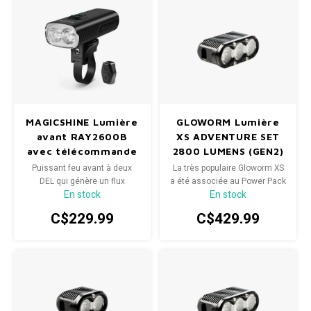
MAGICSHINE Lumière
GLOWORM Lumière
avant RAY2600B
XS ADVENTURE SET
avec télécommande
2800 LUMENS (GEN2)
Puissant feu avant à deux
La très populaire Gloworm XS
DEL qui génère un flux
a été associée au Power Pack
En stock
En stock
lumineux de 2600 lumens.
5 pour créer la XS Adventure.
Télécommande incluse pour
Cette association permet une
C$229.99
C$429.99
faciliter le fonctionnement.
configuration plus légère
Idéal pour le vélo de
sans sacrifier la puissance
montagne, le vélo de route et
lumineuse.
le vélo urbain.