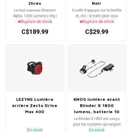
2hres
Noir
Paniers
Potences
Le tout nouveau Gloworm
Il suffit d'appuyer sur la lentille
Alpha. 1200 Lumens | 69g |
et, clic : le trafic peut vous
Radio/Klaxons/Sonettes/Fanions
Rupture de stock
Rupture de stock
2HR Runtime - établissant la
voir !
Peg
nouvelle référence pour une
C$189.99
C$29.99
conduite nocturne abordable.
Protection Velo
Guidons
Sécurité / Réflecteurs
Support entreposage et rangement
LEZYNE Lumière
KNOG lumière avant
arrière Zecto Drive
Blinder X 1800
Max 400
lumens, batterie 10
000mAh
Le Blinder X 1800 est conçu
pour les cyclistes qui exigent
En stock
En stock
le maximum de leur