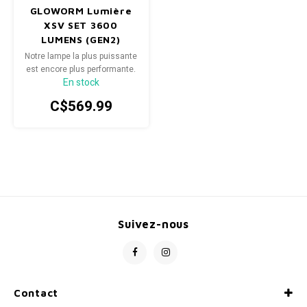
GLOWORM Lumière
XSV SET 3600
LUMENS (GEN2)
Notre lampe la plus puissante
est encore plus performante.
En stock
La XSV (G2.0) ouvre la voie
avec une puissance
C$569.99
lumineuse de 3 600 lumens
et des fonctionnalités
avancées.
Suivez-nous
Contact