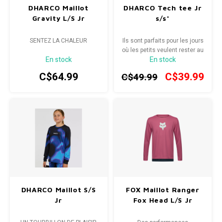
DHARCO Maillot
DHARCO Tech tee Jr
Gravity L/S Jr
s/s*
SENTEZ LA CHALEUR
Ils sont parfaits pour les jours
où les petits veulent rester au
En stock
En stock
frais et à l'aise tout en
parcourant les sentiers.
C$64.99
C$39.99
C$49.99
DHARCO Maillot S/S
FOX Maillot Ranger
Jr
Fox Head L/S Jr