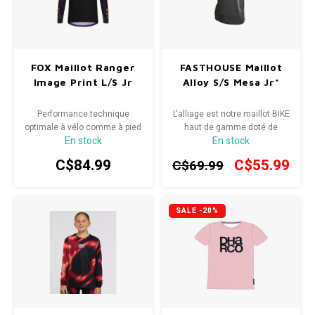
FOX Maillot Ranger
FASTHOUSE Maillot
Image Print L/S Jr
Alloy S/S Mesa Jr*
Performance technique
L'alliage est notre maillot BIKE
optimale à vélo comme à pied
haut de gamme doté de
En stock
En stock
nombreuses fonctionnalités.
Nous avons amélioré ce
C$84.99
C$55.99
C$69.99
maillot avec de nouvelles
touches sympas pour rendre
vos sorties plus confortables
et améliorer vos
SALE -20%
performances. Désormais
disponible dans une variété
de couleurs, ce maillot a fière
allure, quelle que soit la
manière dont vous le
mélangez.