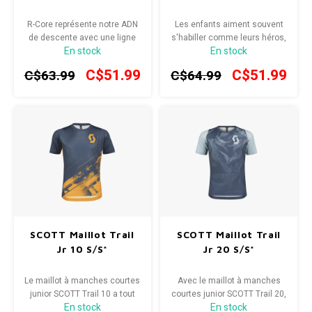
Radio/Klaxons/Sonettes/Fanions
Potences
R-Core représente notre ADN
Les enfants aiment souvent
de descente avec une ligne
s'habiller comme leurs héros,
En stock
En stock
de premier choix de
maintenant ils peuvent aussi
Protection Velo
Peg
vêtements techniques de
faire du vélo.
C$51.99
C$51.99
C$63.99
C$64.99
conduite vous permettant
d'attaquer votre course avec
Sécurité / Réflecteurs
Guidons
confiance et style.
Support entreposage et rangement
SCOTT Maillot Trail
SCOTT Maillot Trail
Jr 10 S/S*
Jr 20 S/S*
Le maillot à manches courtes
Avec le maillot à manches
junior SCOTT Trail 10 a tout
courtes junior SCOTT Trail 20,
En stock
En stock
pour satisfaire les jeunes
les jeunes filles pourront