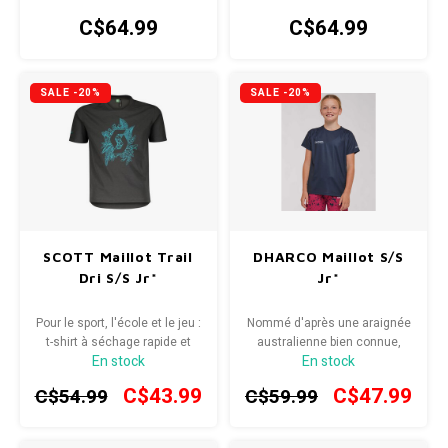
vététistes.
rouler avec style et confort.
C$64.99
C$64.99
SALE -20%
SALE -20%
SCOTT Maillot Trail
DHARCO Maillot S/S
Dri S/S Jr*
Jr*
Pour le sport, l'école et le jeu :
Nommé d'après une araignée
t-shirt à séchage rapide et
australienne bien connue,
En stock
En stock
facile d'entretien avec un
personne ne n'osera vous
imprimé sur la poitrine.
provoquer sur les sentiers.
C$43.99
C$47.99
C$54.99
C$59.99