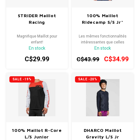
Casq
SPÉCIALISÉ
Béquilles
Pneus
Degraisseurs
Enfants
Vêtement enfant
Trail-
Radar
Lunet
Gants
Enfants
STRIDER Maillot
100% Maillot
Racing
Ridecamp S/S Jr*
BMX
Bouteilles et porte-bouteilles
Boitiers de pedaliers
Graisses
Souliers
Gants
Couvr
Souliers
Magnifique Maillot pour
Les mêmes fonctionnalités
Sac d'hydratation / Sac à Dos
Leviers de vitesse
Accessoires de vetements
enfant!
intéressantes que celles
En stock
En stock
offertes dans notre
Accessoires de Vetements
équipement pour adultes
Sacoche / Sac de selle / Panier
Cassettes et roue-libre
C$29.99
C$34.99
C$43.99
Gardes-boue
Poignees
SALE -19%
SALE -20%
Porte-bagages
Fourches et Suspensions
Housses à vélo
Guidolines
Miroirs (Retroviseurs)
Pieces diverses
100% Maillot R-Core
DHARCO Maillot
Paniers
Selles
L/S Junior
Gravity L/S Jr