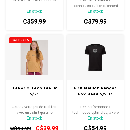
UN TOURBILLON DE PLAISIR
Des performances
techniques qui fonctionnent
En stock
En stock
sur et hors du vélo
C$59.99
C$79.99
SALE -20%
DHARCO Tech tee Jr
FOX Maillot Ranger
S/S*
Fox Head S/S Jr
Gardez votre jeu de trail fort
Des performances
avec un t-shirt qui allie
techniques optimales, à vélo
En stock
En stock
ambiance décontractée et
comme en ville
performances sérieuses.
C$39.99
C$54.99
C$49.99