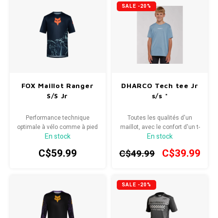
SALE -20%
FOX Maillot Ranger
DHARCO Tech tee Jr
S/S Jr
s/s *
Performance technique
Toutes les qualités d'un
optimale à vélo comme à pied
maillot, avec le confort d'un t-
En stock
En stock
shirt
C$59.99
C$39.99
C$49.99
SALE -20%