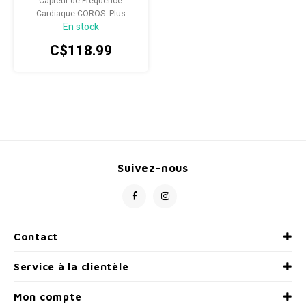
Capteur de Fréquence
Cardiaque COROS. Plus
En stock
confortable et plus simple à
porter qu'une ceinture
C$118.99
thoracique.
Suivez-nous
Contact
Service à la clientèle
Mon compte