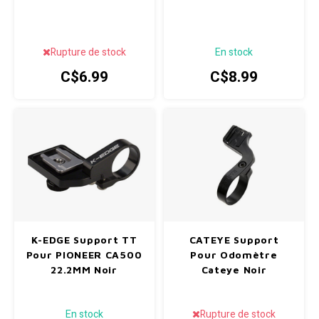
Paniers
Potences
Radio/Klaxons/Sonettes/Fanions
Rupture de stock
En stock
Peg
C$6.99
C$8.99
Protection Velo
Guidons
Sécurité / Réflecteurs
Support entreposage et rangement
K-EDGE Support TT
CATEYE Support
Pour PIONEER CA500
Pour Odomètre
22.2MM Noir
Cateye Noir
En stock
Rupture de stock