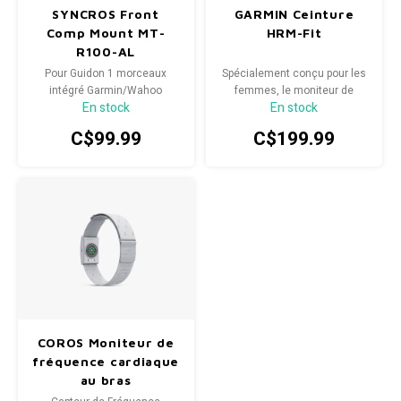
SYNCROS Front
GARMIN Ceinture
Comp Mount MT-
HRM-Fit
R100-AL
Pour Guidon 1 morceaux
Spécialement conçu pour les
intégré Garmin/Wahoo
femmes, le moniteur de
En stock
En stock
fréquence cardiaque HRM-Fit
est le moniteur dont vous
C$99.99
C$199.99
avez besoin pour capturer les
métriques importantes, le
tout avec un design
confortable clipsable.
COROS Moniteur de
fréquence cardiaque
au bras