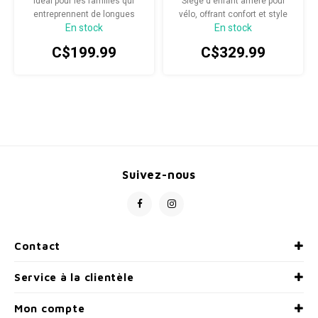
Idéal pour les familles qui
Siège d'enfant arrière pour
entreprennent de longues
vélo, offrant confort et style
En stock
En stock
balades à vélo.
pour les trajets quotidiens.
C$199.99
C$329.99
Suivez-nous
Contact
Service à la clientèle
Mon compte