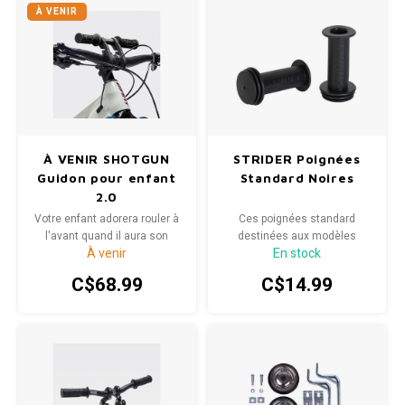
sont faits pour les
À VENIR
randonnées hivernales!
À VENIR SHOTGUN
STRIDER Poignées
Guidon pour enfant
Standard Noires
2.0
Votre enfant adorera rouler à
Ces poignées standard
l'avant quand il aura son
destinées aux modèles
À venir
En stock
propre guidon et ses propres
Strider 12 Classic et Strider
poignées.
14x Sport sont conçues pour
C$68.99
C$14.99
s’adapter parfaitement aux
petites mains. Disponibles
dans plusieurs coloris, elles
sont parfaites pour apporter
une touche de fantaisie et de
couleur à votre draisienne,
tout en la rendant unique.