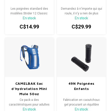
Paniers
Potences
Les poignées standard des
Demandez à n'importe qui qui
modèles Strider 12 Classic
roule, il n'y a rien de plus
Radio/Klaxons/Sonettes/Fanions
En stock
En stock
sont conçues pour s'adapter
amusant que de
Peg
parfaitement aux petites
personnaliser votre vélo.
C$14.99
C$29.99
mains.
Protection Velo
Guidons
Sécurité / Réflecteurs
Support entreposage et rangement
CAMELBAK Sac
49N Poignées
d'hydratation Mini
Enfants
Mule 50oz
Ce pack a des
Fabrication en caoutchouc
caractéristiques pour adultes
gel procurant un équilibre
En stock
En stock
qui conviennent aux plus
optimal entre confort et