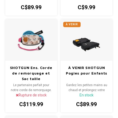
jeunes explorateurs:
durabilité
C$89.99
C$9.99
À VENIR
SHOTGUN Ens. Corde
À VENIR SHOTGUN
de remorquage et
Pogies pour Enfants
Sac taille
Le partenaire parfait pour
Gardez les petites mains au
notre corde de remorquage.
chaud et prolongez votre
Rupture de stock
En stock
Achetez cet ensemble pour
temps sur le sentier. Nos
une installation parfaite
pogies pour enfants sont
C$119.99
C$89.99
conçus pour être utilisés
avec tous les produits de
selle et de guidon Shotgun, et