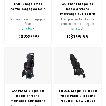
TAXI Siège avec
GO MAXI Siège de
Porte-bagages EX-1
bébé arrière
montage sur cadre
Peppermint
Nouveau rembourrage plus
Idéal pour les familles qui
épais
entreprennent de longues
En stock
En stock
balades à vélo.
C$239.99
C$199.99
GO MAXI Siège de
THULE Siège de bébé
bébé arrière
Yepp Maxi 2 (Frame
montage sur cadre
Mount) (New 2026)
Urban Black