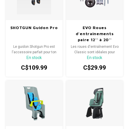
SHOTGUN Guidon Pro
EVO Roues
d'entrainements
paire 12'' à 20''
Argent
Le guidon Shotgun Pro est
Les roues d'entraînement Evo
l'accessoire parfait pour ton
Classic sont idéales pour
En stock
En stock
mini-cycliste.
aider les jeunes cyclistes à
prendre confiance en eux sur
C$109.99
C$29.99
leur vélo.