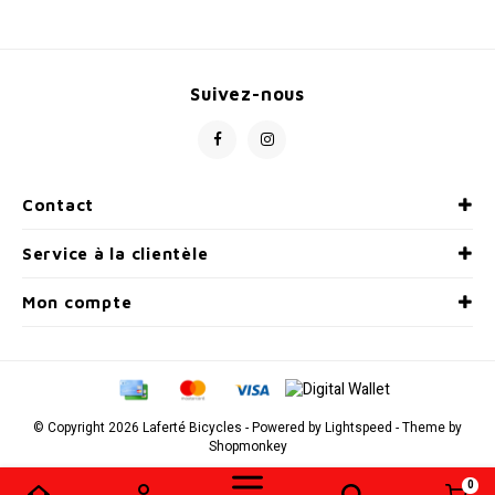
Radio/Klaxons/Sonettes/Fanions
Potences
Suivez-nous
Protection Velo
Peg
Sécurité / Réflecteurs
Guidons
Contact
Support entreposage et rangement
Service à la clientèle
Mon compte
© Copyright 2026 Laferté Bicycles - Powered by
Lightspeed
- Theme by
Shopmonkey
0
Comparer les produits
0