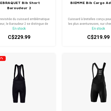
LEBRAQUET Bib Short
BIEMME Bib Cargo A
Baroudeur 2
 revisitée du cuissard emblématique
Cuissard à bretelles conçu pour
eur, le Baroudeur 2 se distingue de
les plus aventureuses, sur c
En stock
En stock
rédécesseur par trois principales
sur route.
améliorations.
C$229.99
C$219.99
0%