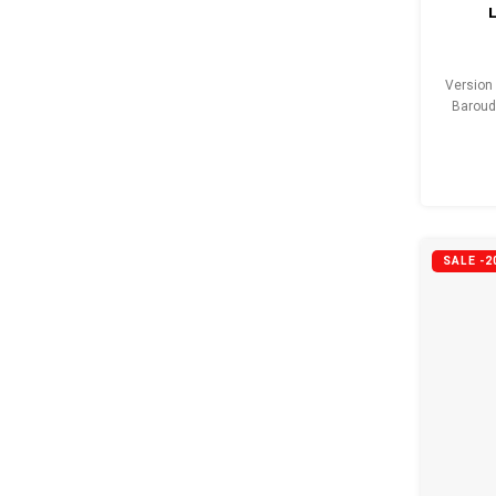
Version
Baroud
son p
SALE -2