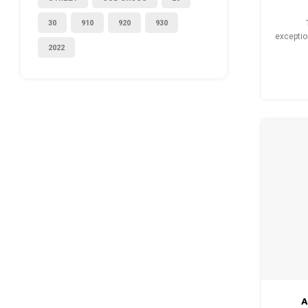
30
910
920
930
exceptio
2022
préc
A