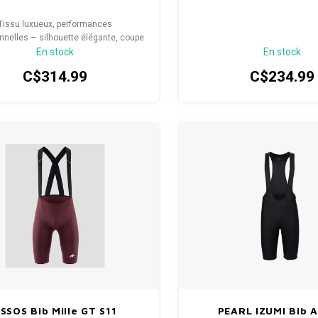
Tissu luxueux, performances
nnelles — silhouette élégante, coupe
En stock
En stock
ise qui se fait oublier sur le vélo
C$314.99
C$234.99
SSOS Bib Mille GT S11
PEARL IZUMI Bib A