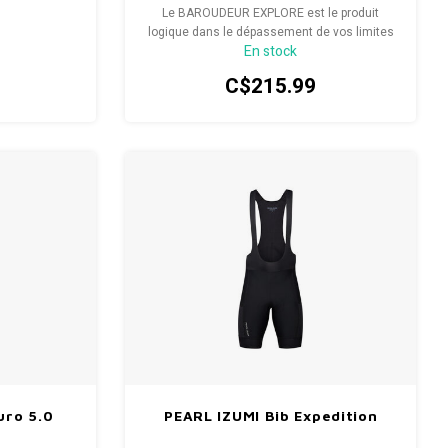
Le BAROUDEUR EXPLORE est le produit
logique dans le dépassement de vos limites
En stock
lors de la pratique de différentes disciplines
cyclistes qui sortent du cadre de la route,
C$215.99
que ce soit le vélo d’aventure, de gravelle ou
encore le vélo de montagne.
uro 5.0
PEARL IZUMI Bib Expedition