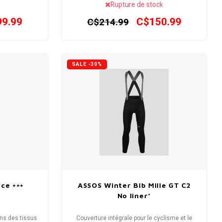
Rupture de stock
ormance et de
engagés, définie par sa taille sans
nnées lors de
frottement, son insert de refroidissement par
9.99
C$150.99
C$214.99
air raffiné et son textile enveloppant les
muscles.
SALE -30%
ce +++
ASSOS Winter Bib Mille GT C2
No liner*
ns des tissus
Couverture intégrale pour le cyclisme et le