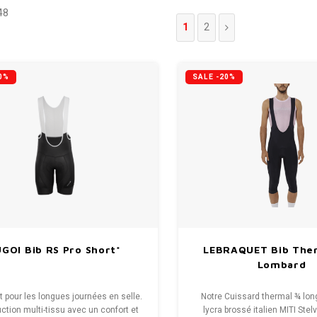
48
1
2
0%
SALE -20%
GOI Bib RS Pro Short*
LEBRAQUET Bib Ther
Lombard
t pour les longues journées en selle.
Notre Cuissard thermal ¾ long
ction multi-tissu avec un confort et
lycra brossé italien MITI Stel