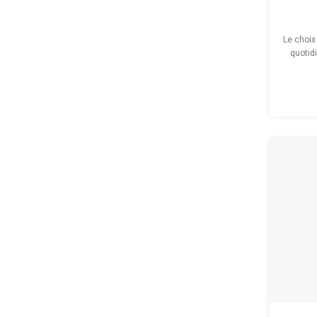
Le choix 
quotid
une 
empièc
d’adhé
jambe
allongea