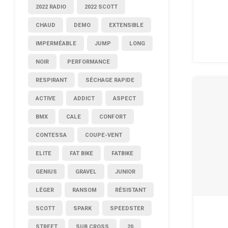
2022 RADIO
2022 SCOTT
CHAUD
DEMO
EXTENSIBLE
IMPERMÉABLE
JUMP
LONG
NOIR
PERFORMANCE
RESPIRANT
SÉCHAGE RAPIDE
ACTIVE
ADDICT
ASPECT
BMX
CALE
CONFORT
CONTESSA
COUPE-VENT
ELITE
FAT BIKE
FATBIKE
GENIUS
GRAVEL
JUNIOR
LÉGER
RANSOM
RÉSISTANT
SCOTT
SPARK
SPEEDSTER
STREET
SUB CROSS
20