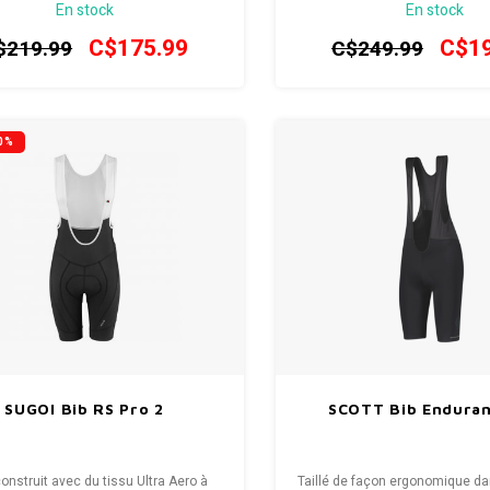
En stock
En stock
stement impeccables, ancrés par un
offrira un haut niveau de perf
ois 3D avec construction Cradle
confort, parfait pour les rando
C$175.99
C$19
$219.99
C$249.99
jours plus frais
0%
SUGOI Bib RS Pro 2
SCOTT Bib Enduran
 construit avec du tissu Ultra Aero à
Taillé de façon ergonomique da