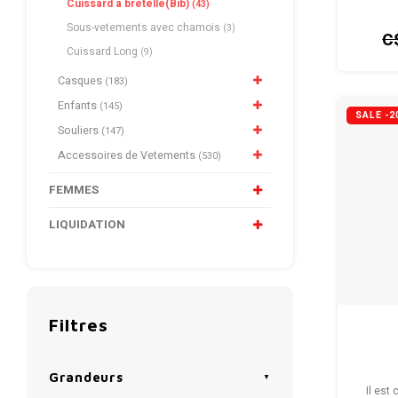
Cuissard a bretelle(Bib)
(43)
un aju
cham
Sous-vetements avec chamois
(3)
C
Cuissard Long
(9)
Casques
(183)
Enfants
(145)
SALE -2
Souliers
(147)
Accessoires de Vetements
(530)
FEMMES
LIQUIDATION
Filtres
Grandeurs
Il est