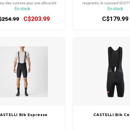
ieur des cuisses pour une efficacité
respirants, le cuissard SCOT
En stock
En stock
aérodynamique maximale.
+++ est doté du chamois SCO
C$203.99
C$179.99
$254.99
ASTELLI Bib Espresso
CASTELLI Bib C