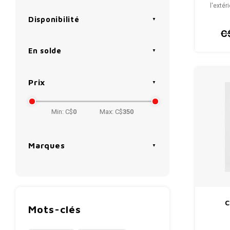
l'extér
Disponibilité
C
En solde
Prix
Min: C$
0
Max: C$
350
Marques
C
Mots-clés