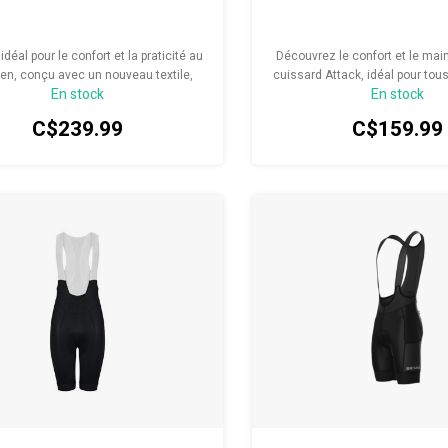
idéal pour le confort et la praticité au
Découvrez le confort et le main
ien, conçu avec un nouveau textile,
cuissard Attack, idéal pour tous
En stock
En stock
technologie de ruissellement, un
passionnés.
ement plus respirant et davantage
C$239.99
C$159.99
rence au niveau de l’ouverture des
s, tout en réduisant le poids et en
nt la jambe pour une silhouette plus
moderne.