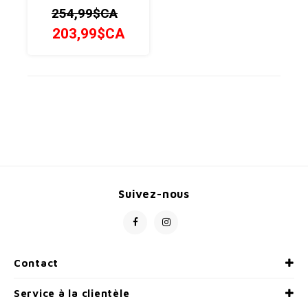
pour une efficacité
254,99$CA
aérodynamique
maximale.
203,99$CA
Suivez-nous
Contact
Service à la clientèle