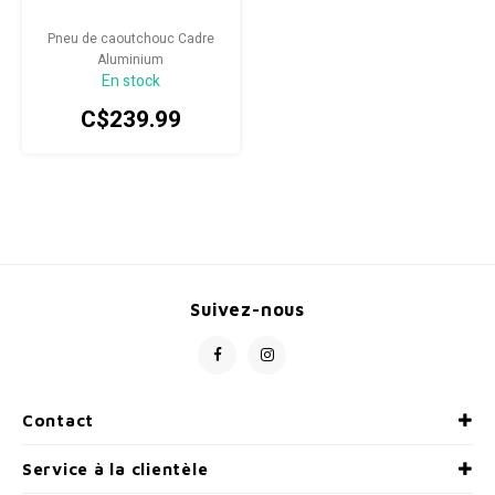
Radio/Klaxons/Sonettes/Fanions
Potences
Pneu de caoutchouc Cadre
Aluminium
En stock
Protection Velo
Peg
C$239.99
Sécurité / Réflecteurs
Guidons
Support entreposage et rangement
Suivez-nous
Contact
Service à la clientèle