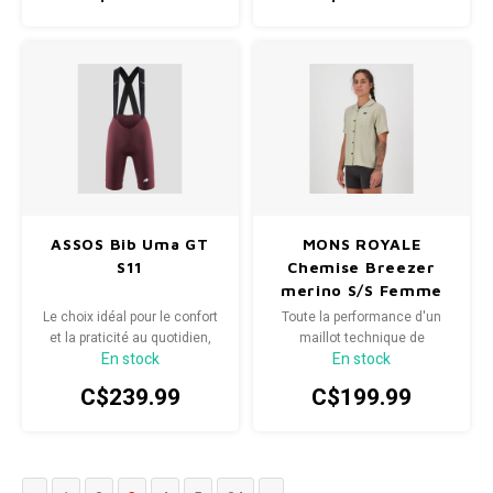
ASSOS Bib Uma GT
MONS ROYALE
S11
Chemise Breezer
merino S/S Femme
Le choix idéal pour le confort
Toute la performance d'un
et la praticité au quotidien,
maillot technique de
En stock
En stock
conçu avec un nouveau
cyclisme, sans les odeurs
textile, une technologie de
synthétiques.
C$239.99
C$199.99
ruissellement, un
empiècement plus respirant
et davantage d’adhérence au
niveau de l’ouverture des
jambes, tout en réduisant le