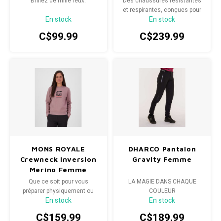
Brillez de mille feux.
Des chaussures résistantes
et respirantes, conçues pour
En stock
En stock
les aventures sur gravier et
en cross-country.
C$99.99
C$239.99
MONS ROYALE
DHARCO Pantalon
Crewneck Inversion
Gravity Femme
Merino Femme
Que ce soit pour vous
LA MAGIE DANS CHAQUE
préparer physiquement ou
COULEUR
En stock
En stock
pour vous détendre, optez
pour le sweat Inversion Crew.
C$159.99
C$189.99