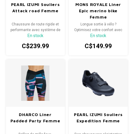
PEARL IZUMI Souliers
MONS ROYALE Liner
Attack road Femme
Epic merino bike
Femme
Chaussure de route rigide et
Longue sortie à vélo ?
performante avec système de
Optimisez votre confort avec
En stock
En stock
serrage BOA® pour un
nos doublures de vélo Epic
transfert de puissance
Merino.
C$239.99
C$149.99
efficace vers les pédales.
DHARCO Liner
PEARL IZUMI Souliers
Padded Party Femme
Expedition Femme