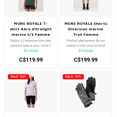
SPÉCIALISÉ
Béquilles
Pneus
Degraisseurs
Enfants
Enfants
Vêtement enfant
Trail-
Radar
Lunet
Gants
BMX
Bouteilles et porte-bouteilles
Boitiers de pedaliers
Graisses
Souliers
Souliers
MONS ROYALE T-
MONS ROYALE Shorts
Gants
Couvr
shirt Aero Ultralight
Diversion merino
Sac d'hydratation / Sac à Dos
Leviers de vitesse
Accessoires de Vetements
Accessoires de vetements
merino S/S Femme
Trail Femme
Partez à l'aventure hors des
Profitez pleinement de vos
sentiers battus avec notre t-
sorties à vélo avec le short
Sacoche / Sac de selle / Panier
Cassettes et roue-libre
En stock
En stock
shirt le plus léger à ce jour.
Diversion Merino Trail.
C$119.99
C$199.99
Gardes-boue
Poignees
Porte-bagages
Fourches et Suspensions
SALE -30%
SALE -50%
Housses à vélo
Guidolines
Miroirs (Retroviseurs)
Pieces diverses
Paniers
Selles