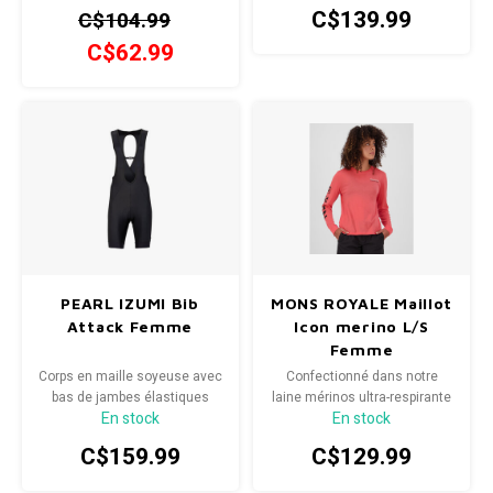
Tarn évacue rapidement
C$139.99
C$104.99
l'humidité et offre une
durabilité accrue grâce à
C$62.99
notre tissu Merino Shift.
PEARL IZUMI Bib
MONS ROYALE Maillot
Attack Femme
Icon merino L/S
Femme
Corps en maille soyeuse avec
Confectionné dans notre
bas de jambes élastiques
laine mérinos ultra-respirante
En stock
En stock
discrets et bavette en maille
Air-Con, il vous garde au frais
douce utilisant une peau de
par temps chaud, au chaud
C$159.99
C$129.99
chamois ELITE
par temps frais et sèche
rapidement.