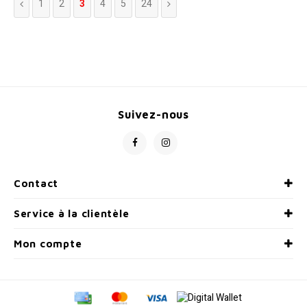
1
2
3
4
5
24
poids et en allongeant la
jambe pour une silhouette
plus moderne.
Suivez-nous
Contact
Service à la clientèle
Mon compte