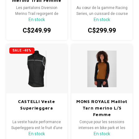
merino Trail Femme
Les pantalons Diversion
Au cœur de la gamme Racing
Merino Trail regorgent de
Series, un cuissard de course
En stock
En stock
fonctionnalités et bénéficient
profilé intégrant des
d'une construction
technologies de pointe.
C$249.99
C$299.99
ingénieuse.
SALE -40%
CASTELLI Veste
MONS ROYALE Maillot
Superleggera
Tarn merino L/S
Femme
La veste haute performance
Conçue pour les sessions
Superleggera est le fruit d’une
intenses en bike park et les
En stock
En stock
conception minutieuse.
aventures freeride. La veste