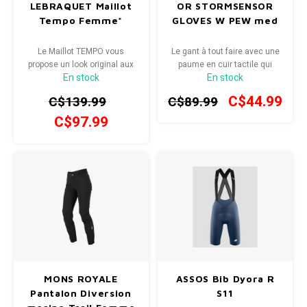
LEBRAQUET Maillot
OR STORMSENSOR
Tempo Femme*
GLOVES W PEW med
Radio/Klaxons/Sonettes/Fanions
Potences
Le Maillot TEMPO vous
Le gant à tout faire avec une
Protection Velo
Peg
propose un look original aux
paume en cuir tactile qui
En stock
En stock
couleurs chaleureuses pour
fonctionne dans les
vos sorties de vélo estivales.
environnements froids où la
Sécurité / Réflecteurs
Guidons
C$44.99
C$139.99
C$89.99
Ce design se présente sous
dextérité est la clé.
la forme d'une coupe semi-
C$97.99
Support entreposage et rangement
ajustée offrant confort et
performance.
MONS ROYALE
ASSOS Bib Dyora R
Pantalon Diversion
S11