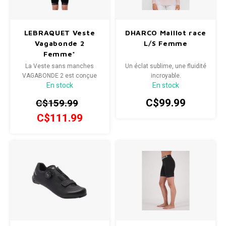
LEBRAQUET Veste
DHARCO Maillot race
Vagabonde 2
L/S Femme
Femme*
La Veste sans manches
Un éclat sublime, une fluidité
VAGABONDE 2 est conçue
incroyable.
En stock
En stock
pour vos errances à vélo alors
que les temps sont plus frais.
C$99.99
C$159.99
C$111.99