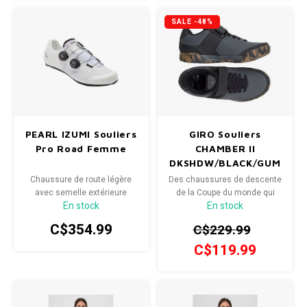
SALE -48%
PEARL IZUMI Souliers
GIRO Souliers
Pro Road Femme
CHAMBER II
DKSHDW/BLACK/GUM
39
Chaussure de route légère
Des chaussures de descente
avec semelle extérieure
de la Coupe du monde qui
En stock
En stock
entièrement en carbone pour
regorgent de fonctionnalités
optimiser le transfert de
pour vous faire passer au
C$354.99
C$229.99
puissance aux pédales.
niveau supérieur.des
chaussures de descente de
C$119.99
la Coupe du monde qui
regorgent de fonctionnalités
pour vous faire passer au
niveau supérieur.