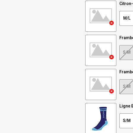
Citron-
M/L
Frambo
S/M
Frambo
S/M
Ligne 
S/M