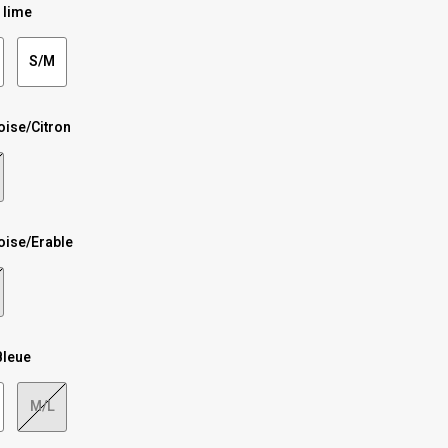
 lime
S/M
ise/Citron
ise/Erable
Bleue
M/L