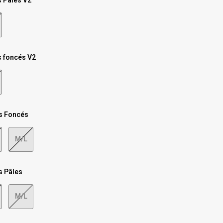
s Pales V2
s foncés V2
s Foncés
M/L
s Pâles
M/L