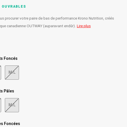
S OUVRABLES
 procurer votre paire de bas de performance Krono Nutrition, créés
arque canadienne OUTWAY (auparavant endūr).
Lire plus
ts Foncés
M/L
ts Pâles
M/L
es Foncées