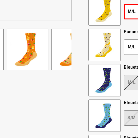
M/L
Banane
M/L
Bleuet
M/L
Bleuet
S/M