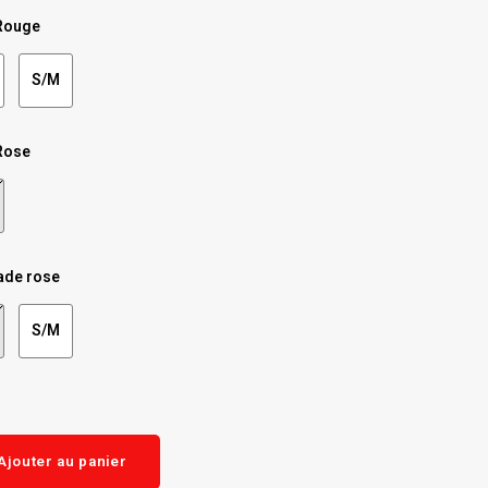
Rouge
S/M
Rose
ade rose
S/M
Ajouter au panier