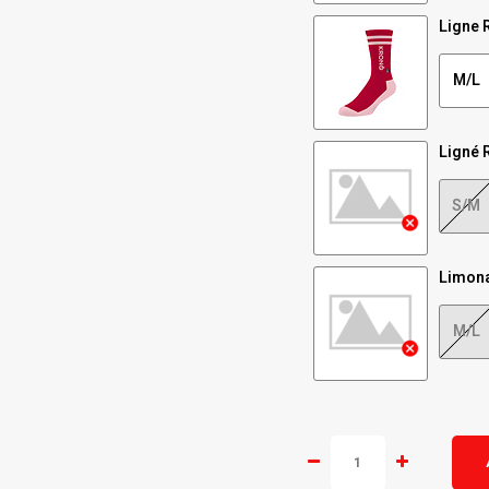
Ligne 
M/L
Ligné 
S/M
Limon
M/L