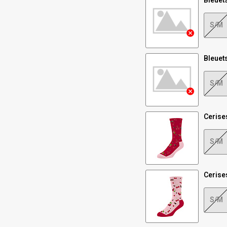
Bleuet
S/M
Bleuet
S/M
Cerise
S/M
Cerise
S/M