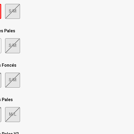
S/M
s Pales
S/M
s Foncés
S/M
s Pales
M/L