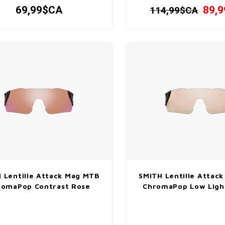
besoin, peu importe où vos 
69,99$CA
89,
114,99$CA
emmènent.
 Lentille Attack Mag MTB
SMITH Lentille Attac
romaPop Contrast Rose
ChromaPop Low Lig