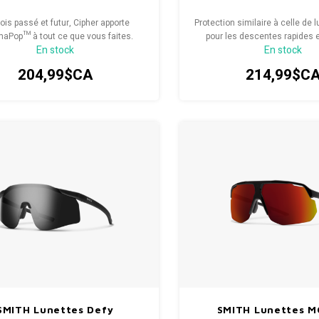
fois passé et futur, Cipher apporte
Protection similaire à celle de 
aPop™ à tout ce que vous faites.
pour les descentes rapides 
En stock
En stock
transparent en bonus pour les
faible luminosité.
204,99$CA
214,99$C
SMITH Lunettes Defy
SMITH Lunettes M