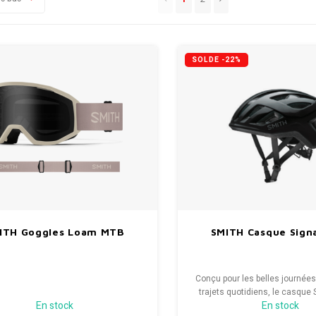
SOLDE -22%
ITH Goggles Loam MTB
SMITH Casque Signa
Conçu pour les belles journées 
trajets quotidiens, le casque 
En stock
En stock
vous offre la protection don