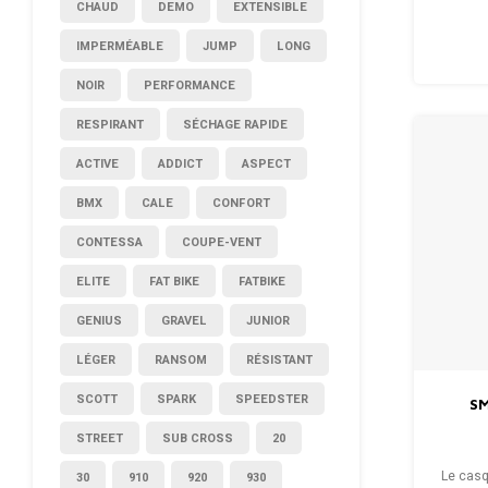
CHAUD
DEMO
EXTENSIBLE
IMPERMÉABLE
JUMP
LONG
NOIR
PERFORMANCE
RESPIRANT
SÉCHAGE RAPIDE
ACTIVE
ADDICT
ASPECT
BMX
CALE
CONFORT
CONTESSA
COUPE-VENT
ELITE
FAT BIKE
FATBIKE
GENIUS
GRAVEL
JUNIOR
LÉGER
RANSOM
RÉSISTANT
SCOTT
SPARK
SPEEDSTER
SM
STREET
SUB CROSS
20
Le casq
30
910
920
930