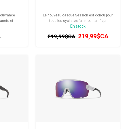
couvrance
Le nouveau casque Session est conçu pour
ranets et
tous les cyclistes "all-mountain" qui
En stock
apter aux
recherchent l'équilibre entre style, protection
sité.
et ventilation.
A
219,99$CA
219,99$CA