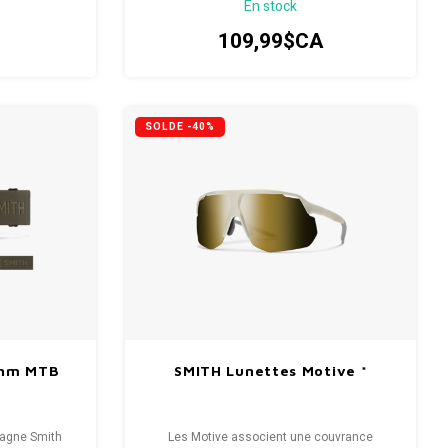
En stock
protection élevée enveloppée dans le style
signature de Smith.
109,99$CA
SOLDE -40%
thm MTB
SMITH Lunettes Motive *
tagne Smith
Les Motive associent une couvrance