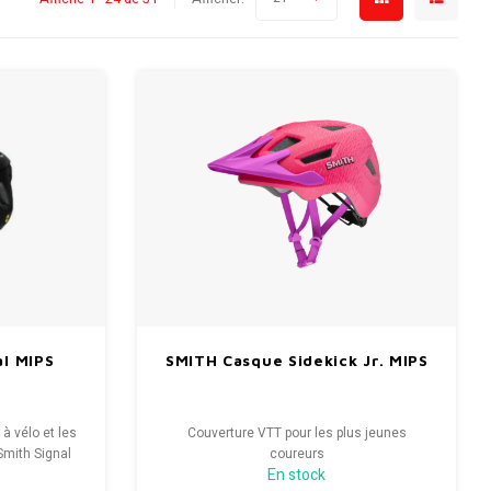
l MIPS
SMITH Casque Sidekick Jr. MIPS
à vélo et les
Couverture VTT pour les plus jeunes
Smith Signal
coureurs
En stock
t vous avez