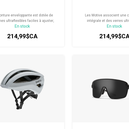
onture enveloppante est dotée de
Les Motive associent une 
es ultraflexibles faciles à ajuster,
intégrale et des verres ult
En stock
En stock
insi que de plaquettes de nez
interchangeables pour s’ad
rapantes qui assurent un excellent
changements de lumino
214,99$CA
214,99$C
maintien.