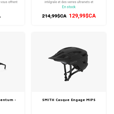
 vous offrent
intégrale et des verres ultranets et
En stock
rge champ de
interchangeables pour s’adapter aux
ditions.
changements de luminosité.
A
129,99$CA
214,99$CA
mentum -
SMITH Casque Engage MIPS