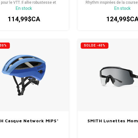
 pour le VTT. Il allie robustesse et
Rhythm inspirées de la course
En stock
En stock
eté à des technologies de sécurité
une clarté maximale et un la
ncées et un réglage instantané.
vision dans toutes les con
114,99$CA
124,99$C
-30%
SOLDE -40%
H Casque Network MIPS*
SMITH Lunettes Mo