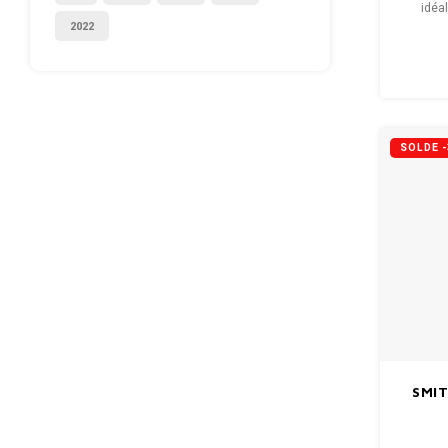
idéal
2022
légèr
ava
SOLDE 
SMIT