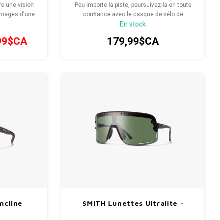
re une vision
Peu importe la piste, poursuivez-la en toute
 images d'une
confiance avec le casque de vélo de
En stock
u contraste et
montagne Smith Engage. Zonal Koroyd™
qui rehausse
complète MIPS® pour une protection contre
99$CA
179,99$CA
ui révèle tout
les chocs absorbant l'énergie en cas de
collision.
ncline
SMITH Lunettes Ultralite -