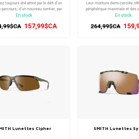
z toujours été attiré par le défi d'un
Leur monture demi-cerclée off
parcours, d'un nouveau sentier, par
périphérique maximale et des
En stock
En stock
on de l'inattendu. Conçu pour tout ce
netteté exceptionnelle grâce a
us faites sur deux roues, le Smith
à la technologie ChromaPop™ 
157,99$CA
159,
4,99$CA
264,99$CA
 est notre casque de vélo polyvalent
les couleurs, pour une vision q
t prêt à rouler. Les technologie
le terrain.
MITH Lunettes Cipher
SMITH Lunettes Sy