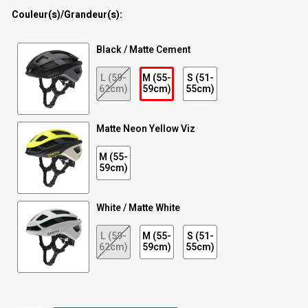
Couleur(s)/Grandeur(s):
Radio/Klaxons/Sonettes/Fanions
Potences
Black / Matte Cement
Protection Velo
Peg
L (59-
M (55-
S (51-
62cm)
59cm)
55cm)
Sécurité / Réflecteurs
Guidons
Matte Neon Yellow Viz
Support entreposage et rangement
M (55-
59cm)
White / Matte White
L (59-
M (55-
S (51-
62cm)
59cm)
55cm)