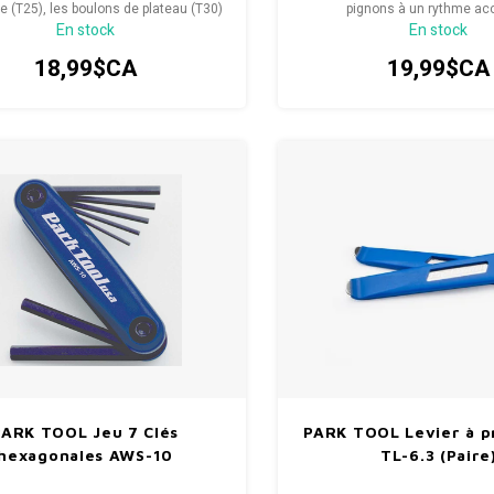
e (T25), les boulons de plateau (T30)
pignons à un rythme acc
En stock
En stock
 les freins hydrauliques (T10).
18,99$CA
19,99$CA
PARK TOOL Jeu 7 Clés
PARK TOOL Levier à p
hexagonales AWS-10
TL-6.3 (Paire