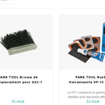
PARK TOOL Brosse de
PARK TOOL Rust
mplacement pour GSC-1
Vulcanisante VP-1C 
Le VP-1 comprend six patch
flexibles avec des bords effi
En stock
En stock
fondre dans le profil du tube.