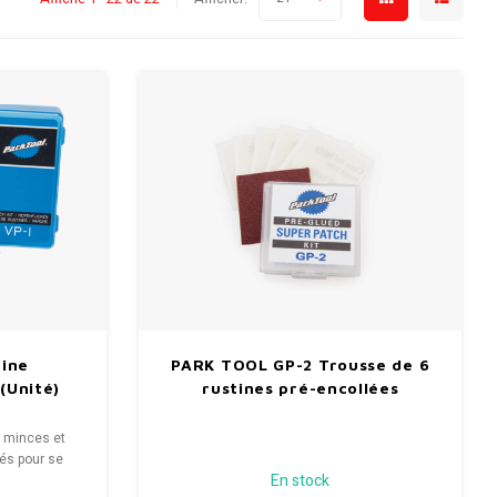
ine
PARK TOOL GP-2 Trousse de 6
(Unité)
rustines pré-encollées
s minces et
lés pour se
En stock
 Emballé dans