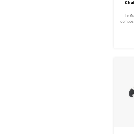
Cha
Le fl
composa
dégrais