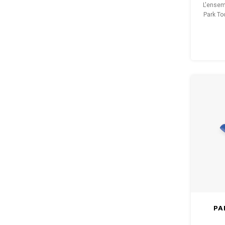
L'ensem
Park To
hexagon
pliage p
PA