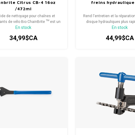
inbrite Citrus CB-4 16oz
freins hydraulique
/472ml
uide de nettoyage pour chaînes et
Rend l'entretien et la réparatio
nts de vélo Bio ChainBrite ™ est un
disque hydrauliques plus rap
En stock
En stock
sant 100% biodégradable, naturel et
faciles.
d'origine végétale.
34,99$CA
44,99$CA