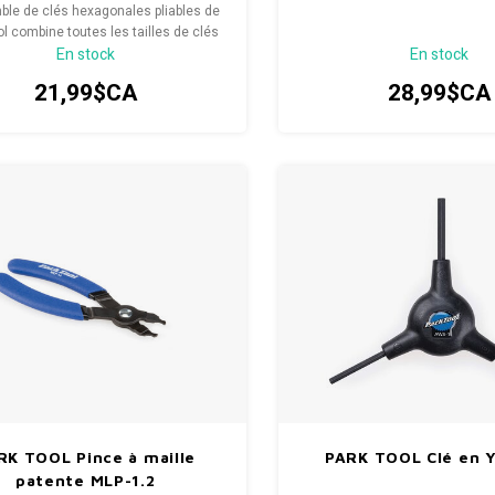
ble de clés hexagonales pliables de
ol combine toutes les tailles de clés
En stock
En stock
ales populaires en un seul outil de
ratique, éliminant ainsi le besoin d'un
21,99$CA
28,99$CA
désordre d'outils desserrés.
RK TOOL Pince à maille
PARK TOOL Clé en 
patente MLP-1.2