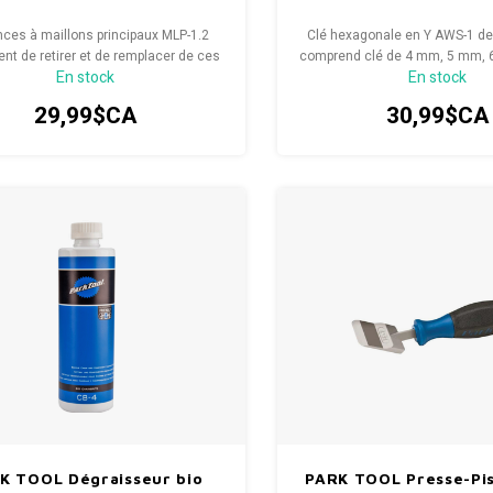
nces à maillons principaux MLP-1.2
Clé hexagonale en Y AWS-1 d
nt de retirer et de remplacer de ces
comprend clé de 4 mm, 5 mm, 
En stock
En stock
ons principaux rapidement et sans
travaux d'entretien et de répara
effort.
la maison.
29,99$CA
30,99$CA
K TOOL Dégraisseur bio
PARK TOOL Presse-Pi