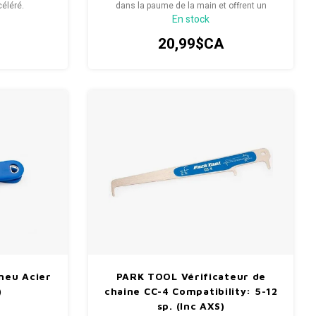
éléré.
dans la paume de la main et offrent un
En stock
excellent effet de levier, ce qui en fait l'une
des préférées d'innombrables mécaniciens
20,99$CA
d'atelier dans le monde entier.
neu Acier
PARK TOOL Vérificateur de
)
chaine CC-4 Compatibility: 5-12
sp. (Inc AXS)