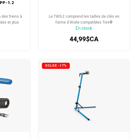
PP-1.2
n des freins à
Le TWS-2 comprend les tailles de clés en
ides et plus
forme d'étoile compatibles Torx®
En stock
actuellement utilisées sur les composants
de vélo dans un ensemble pliable pratique.
44,99$CA
SOLDE -17%