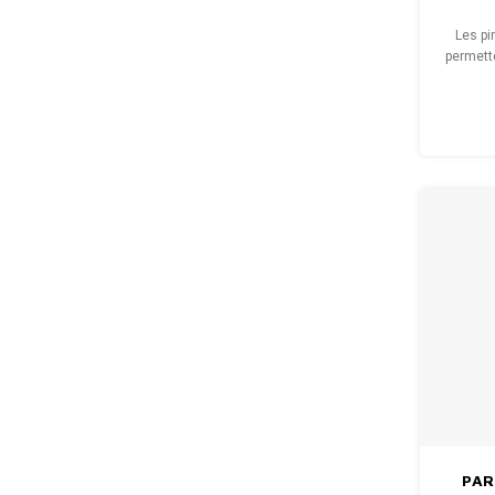
Les pi
permette
maill
PAR