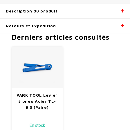
Radio/Klaxons/Sonettes/Fanions
Potences
Description du produit
Protection Velo
Peg
Retours et Expédition
Derniers articles consultés
Sécurité / Réflecteurs
Guidons
Support entreposage et rangement
PARK TOOL Levier
à pneu Acier TL-
6.3 (Paire)
En stock