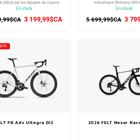
 utilisé par les équipes de course
mécanique Shimano GRX 82
En stock
En stock
ssionnelles. Conçu pour ceux qui
performance et fiabilité pour c
hent la sensation tactile classique
taillé pour la compétit
3 199,99$CA
3 79
9,99$CA
5 699,99$CA
angement de vitesse mécanique.
-27%
LT FR Adv Ultegra DI2
2026 FELT Nexar Race