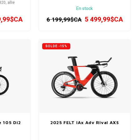
0, allie
En stock
réer ce modèle
ion.
9,99$CA
5 499,99$CA
6 199,99$CA
SOLDE -15%
 105 Di2
2025 FELT IAx Adv Rival AXS