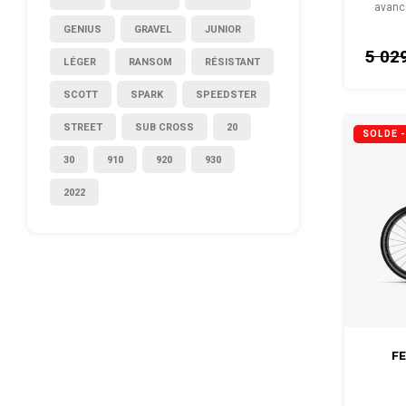
avancé
profe
GENIUS
GRAVEL
JUNIOR
recherc
5 02
du ch
LÉGER
RANSOM
RÉSISTANT
SCOTT
SPARK
SPEEDSTER
STREET
SUB CROSS
20
SOLDE 
30
910
920
930
2022
FE