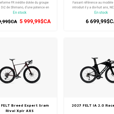
teforme FR inédite dotée du groupe
Faisant référence au modèle 
a Di2 de Shimano, d'une potence en
introduit il y a dix-huit ans, N
En stock
En stock
ne intégrée et d'un guidon au look
Next-AR », marquant le prochai
épuré.
FELT en matière de perf
5 999,99$CA
6 699,99$C
9,99$CA
aérodynamiques optim
 FELT Breed Expert Sram
2027 FELT IA 2.0 Rac
Rival Xplr AXS