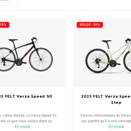
-15%
SOLDE -29%
23 FELT Verza Speed 50
2023 FELT Verza Spee
Step
bas, valeur élevée. Le Verza Speed ​​50
Version intermédiaire du Verza 
tout ce que vous voulez dans un
qui signifie qu'il a une concep
En stock
En stock
 vélo: confort, efficacité et plaisir!
de marchepied qui rend le mo