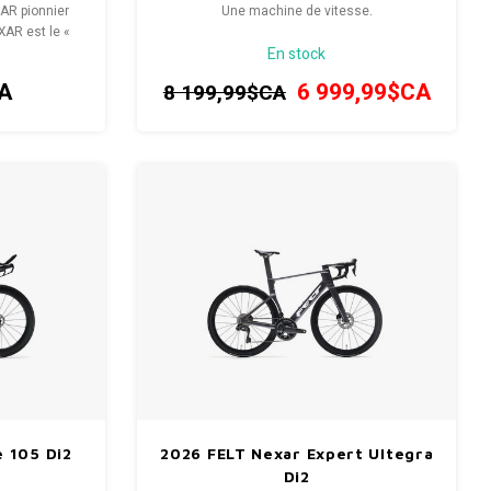
AR pionnier
Une machine de vitesse.
EXAR est le «
En stock
n chapitre de
ormances
A
6 999,99$CA
8 199,99$CA
ales.
e 105 Di2
2026 FELT Nexar Expert Ultegra
Di2