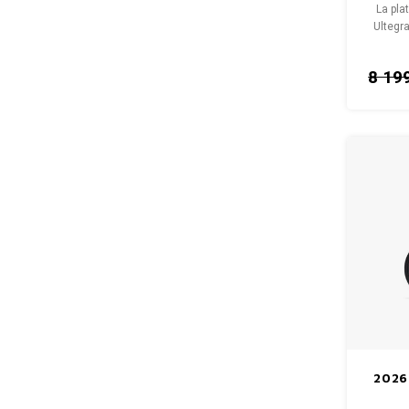
La pla
Ultegr
carbo
8 19
2026