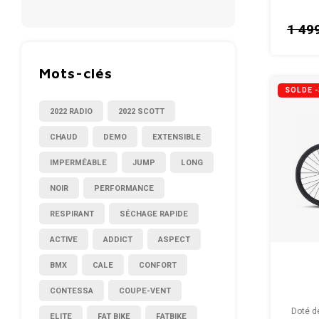
associé 
avec
1 49
organis
Mots-clés
SOLDE 
2022 RADIO
2022 SCOTT
CHAUD
DEMO
EXTENSIBLE
IMPERMÉABLE
JUMP
LONG
NOIR
PERFORMANCE
RESPIRANT
SÉCHAGE RAPIDE
ACTIVE
ADDICT
ASPECT
BMX
CALE
CONFORT
CONTESSA
COUPE-VENT
Doté d
ELITE
FAT BIKE
FATBIKE