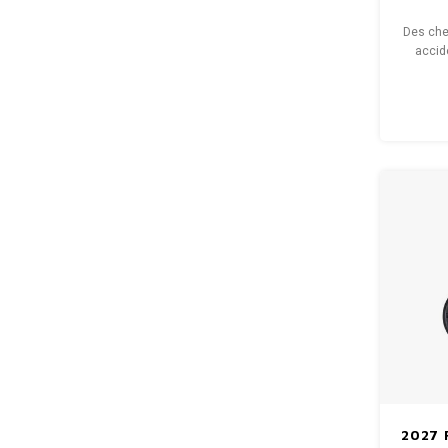
Des che
accid
BREED EX
contr
va
2027 