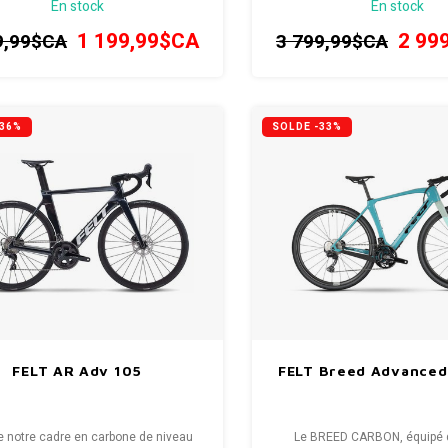
En stock
En stock
à une fourche en carbone. Construit
 une collection méticuleusement
1 199,99$CA
2 99
9,99$CA
3 799,99$CA
ée de composants de grande valeur.
-36%
SOLDE -33%
FELT AR Adv 105
FELT Breed Advanced
e notre cadre en carbone de niveau
Le BREED CARBON, équipé 