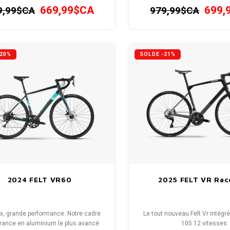
démontage plus faciles qu
669,99$CA
699,
9,99$CA
979,99$CA
-20%
SOLDE -21%
2024 FELT VR60
2025 FELT VR Rac
rix, grande performance. Notre cadre
Le tout nouveau Felt Vr intég
rance en aluminium le plus avancé
105 12 vitesses