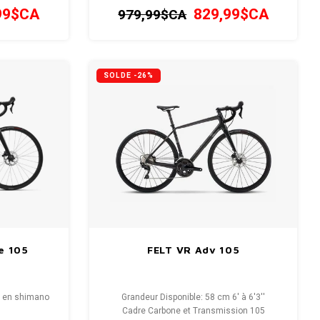
e jamais.
conduite, trajet ou croisière.
99$CA
829,99$CA
979,99$CA
SOLDE -26%
e 105
FELT VR Adv 105
ré en shimano
Grandeur Disponible: 58 cm 6' à 6'3''
Cadre Carbone et Transmission 105