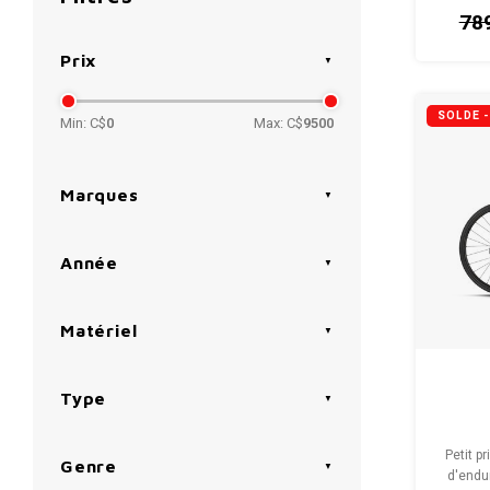
78
Prix
SOLDE 
Min: C$
0
Max: C$
9500
Marques
Année
Matériel
Type
Petit p
Genre
d'endu