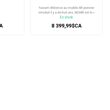
Faisant référence au modèle AR pionnier
introduit il y a dix-huit ans, NEXAR est le «
En stock
Next-AR », marquant le prochain chapitre de
FELT en matière de performances
A
8 399,99$CA
aérodynamiques optimales.