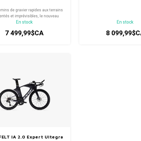
mins de gravier rapides aux terrains
entés et imprévisibles, le nouveau
En stock
En stock
PERT est conçu pour offrir vitesse,
ôle et constance dans une grande
7 499,99$CA
8 099,99$C
riété de conditions de pratique.
FELT IA 2.0 Expert Ultegra