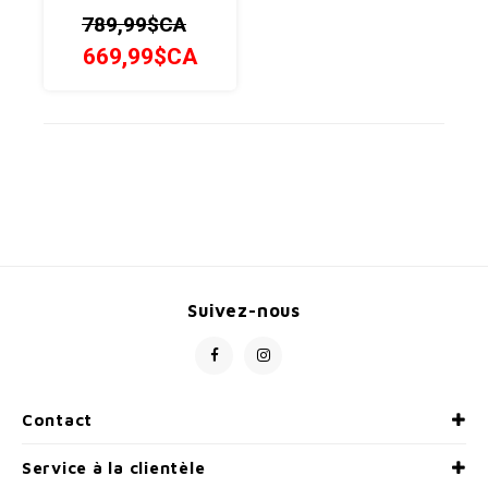
un nouveau vélo: confort,
789,99$CA
efficacité et plaisir!
669,99$CA
Suivez-nous
Contact
Service à la clientèle