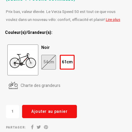
Radio/Klaxons/Sonettes/Fanions
Potences
Prix ​​bas, valeur élevée. Le Verza Speed ​​50 est tout ce que vous
voulez dans un nouveau vélo: confort, efficacité et plaisir!
Lire plus
Protection Velo
Peg
Couleur(s)/Grandeur(s):
Sécurité / Réflecteurs
Guidons
Noir
Support entreposage et rangement
54cm
61cm
Charte des grandeurs
Ajouter au panier
PARTAGER: