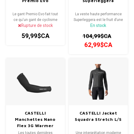
Premio Evo
Superleggera
Le gant Premio Evo fait tout
La veste haute performance
ce qu'un gant de cyclisme
Superleggera est le fruit d’une
Rupture de stock
En stock
devrait faire pour un cycliste
conception minutieuse.
de compétition.
59,99$CA
104,99$CA
62,99$CA
CASTELLI
CASTELLI Jacket
Manchettes Nano
Squadra Stretch L/S
Flex 3G Warmer
Les toutes dernières
Une interprétation moderne