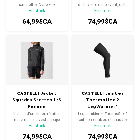
manchettes Nano Flex :
de la veste coupe-vent, celle
En stock
En stock
confortables pour les temps
que vous gardez dans votre
secs, déperlantes quand il
poche pour une longue
64,99$CA
74,99$CA
fait humide et chaudes pour
descente ou que vous enfilez
les conditions extrêmes.
pour la première heure de la
balade jusqu'à ce que le jour
se réchauffe.
CASTELLI Jacket
CASTELLI Jambes
Squadra Stretch L/S
Thermoflex 2
Femme
LegWarmer*
Il s'agit d'une interprétation
Les Jambières Thermoflex 2
moderne de la veste coupe-
sont confortables et chaudes,
En stock
En stock
vent, celle que vous gardez
idéales pour vos sorties
dans votre poche pour une
printanières et automnales.
74,99$CA
74,99$CA
longue descente ou que vous