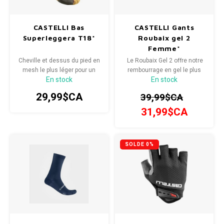
Radio/Klaxons/Sonettes/Fanions
Potences
CASTELLI Bas
CASTELLI Gants
Superleggera T18*
Roubaix gel 2
Protection Velo
Peg
Femme*
Cheville et dessus du pied en
Le Roubaix Gel 2 offre notre
Sécurité / Réflecteurs
Guidons
mesh le plus léger pour un
rembourrage en gel le plus
En stock
En stock
confort par temps chaud
épais et la protection des
mains, donc si vous avez
29,99$CA
Support entreposage et rangement
39,99$CA
déjà eu des malaises aux
mains, ce gant est fait pour
31,99$CA
vous.
SOLDE 0%