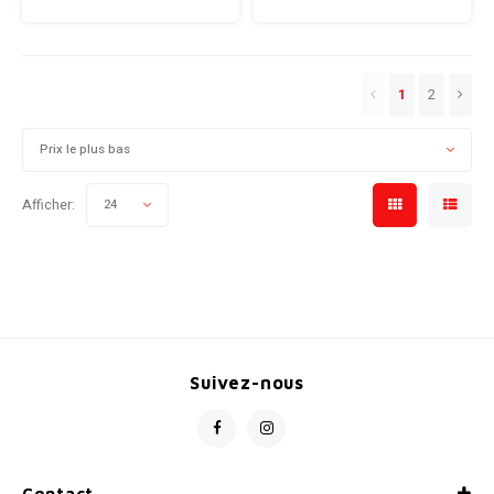
enfilez pour la première heure
de la balade jusqu'à ce que le
jour se réchauffe.
1
2
Prix le plus bas
Afficher:
24
Suivez-nous
Contact