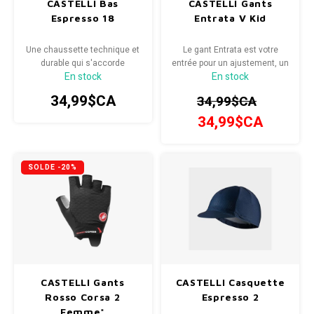
CASTELLI Bas
CASTELLI Gants
Espresso 18
Entrata V Kid
Une chaussette technique et
Le gant Entrata est votre
durable qui s'accorde
entrée pour un ajustement, un
En stock
En stock
parfaitement avec votre kit
confort et une adhérence
Espresso préféré.
exceptionnels dans un gant
34,99$CA
34,99$CA
de cyclisme performant.
34,99$CA
SOLDE -20%
CASTELLI Gants
CASTELLI Casquette
Rosso Corsa 2
Espresso 2
Femme*