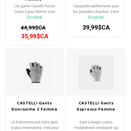
Les gants Castelli Rosso
Casquette performante pour
Corsa 2 pour femme sont
les journées chaudes. Votre
En stock
En stock
polyvalents et conçus pour
casquette incontournable
les sorties sur route et le
pour compléter votre tenue
39,99$CA
44,99$CA
gravel.
Espresso ou tout autre kit.
35,99$CA
CASTELLI Gants
CASTELLI Gants
Dolcissima 2 Femme
Espresso Femme
Le Dolcissima est notre gant
Gant à doigts courts
le plus minimaliste, créé pour
modérément rembourré qui