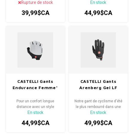
Rupture de stock
En stock
vous protéger en tout temps.
constitue le complément
parfait à votre kit Espresso
39,99$CA
44,99$CA
préféré.
CASTELLI Gants
CASTELLI Gants
Endurance Femme*
Arenberg Gel LF
Pour un confort longue
Notre gant de cyclisme d'été
distance avec un style
le plus rembourré dans une
En stock
En stock
discret, avec un rembourrage
version à doigts longs, idéal
en gel et un dos de la main
pour les sorties de Gravel,
44,99$CA
49,99$CA
très extensible.
Mountain ou Route par temps
plus frais.