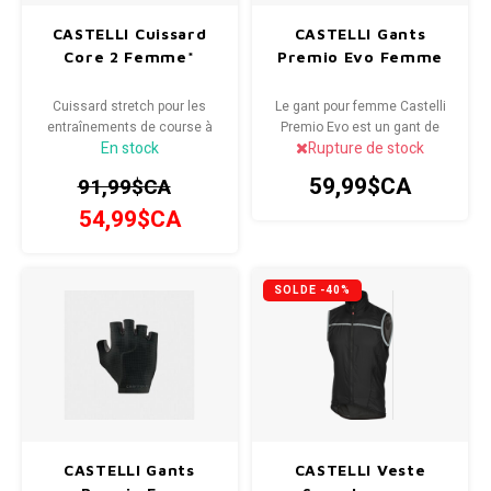
CASTELLI Cuissard
CASTELLI Gants
Core 2 Femme*
Premio Evo Femme
Cuissard stretch pour les
Le gant pour femme Castelli
entraînements de course à
Premio Evo est un gant de
En stock
Rupture de stock
pied et les courses courtes
cyclisme confortable toute la
journée pour une cycliste qui
59,99$CA
91,99$CA
aime les courses
d'entraînement sur de
54,99$CA
longues distances.
SOLDE -40%
CASTELLI Gants
CASTELLI Veste