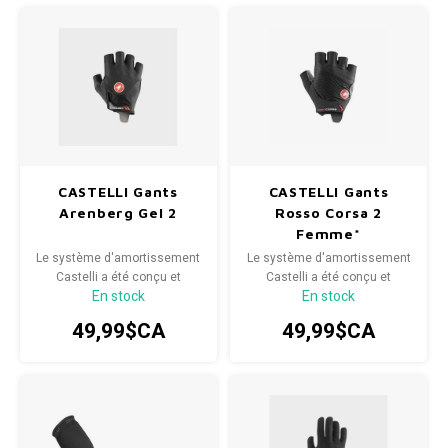
CASTELLI Gants
CASTELLI Gants
Arenberg Gel 2
Rosso Corsa 2
Femme*
Le système d'amortissement
Le système d'amortissement
Castelli a été conçu et
Castelli a été conçu et
En stock
En stock
fabriqué pour résoudre un
fabriqué pour résoudre un
problème courant dont
problème courant dont
49,99$CA
49,99$CA
souffrent de nombreux
souffrent de nombreux
cyclistes : l'inconfort et
cyclistes : l'inconfort et
l'engourdissement
l'engourdissement
occasionnel des mains
occasionnel des mains
associés à des périodes
associés à des périodes
prolongées de saisie du
prolongées de saisie du