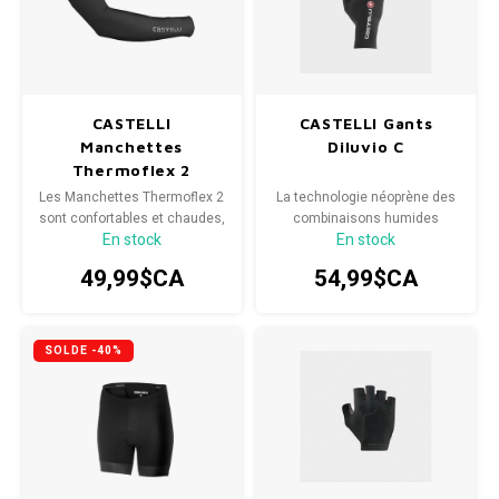
guidon
guidon.
CASTELLI
CASTELLI Gants
Manchettes
Diluvio C
Thermoflex 2
ArmWarmer*
Les Manchettes Thermoflex 2
La technologie néoprène des
sont confortables et chaudes,
combinaisons humides
En stock
En stock
idéales pour vos sorties
gardera vos mains à l'aise
printanières et automnales.
lors des sorties mouillées.
49,99$CA
54,99$CA
SOLDE -40%