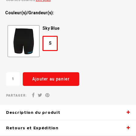
Radio/Klaxons/Sonettes/Fanions
Potences
Couleur(s)/Grandeur(s):
Protection Velo
Peg
Sky Blue
Sécurité / Réflecteurs
Guidons
S
Support entreposage et rangement
Ajouter au panier
PARTAGER:
Description du produit
Retours et Expédition