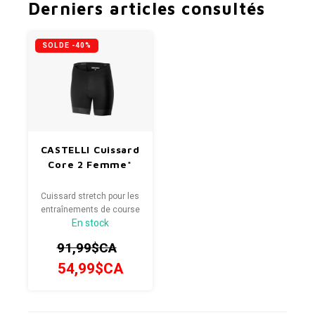
Derniers articles consultés
SOLDE -40%
CASTELLI Cuissard
Core 2 Femme*
Cuissard stretch pour les
entraînements de course
En stock
à pied et les courses
courtes
91,99$CA
54,99$CA