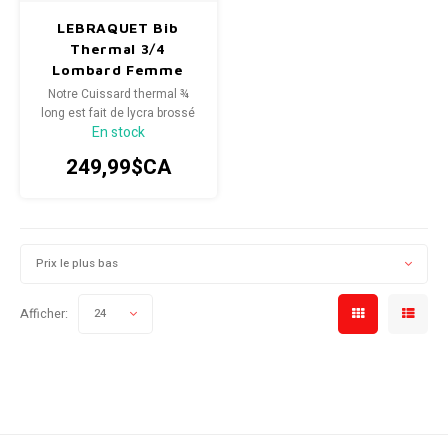
LEBRAQUET Bib
Radio/Klaxons/Sonettes/Fanions
Potences
Thermal 3/4
Lombard Femme
Protection Velo
Peg
Notre Cuissard thermal ¾
long est fait de lycra brossé
En stock
italien MITI Stelvio qui vous
Sécurité / Réflecteurs
Guidons
offrira un haut niveau de
249,99$CA
performance et de confort,
Support entreposage et rangement
parfait pour les randonnées
lors de jours plus frais.
Prix le plus bas
Afficher:
24