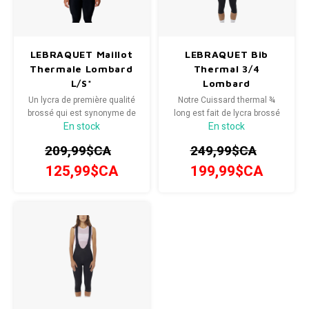
SPÉCIALISÉ
Béquilles
Pneus
Degraisseurs
Enfants
Enfants
Vêtement enfant
Trail-
Radar
Lunet
Gants
BMX
Bouteilles et porte-bouteilles
Boitiers de pedaliers
Graisses
Souliers
Souliers
LEBRAQUET Maillot
LEBRAQUET Bib
Gants
Couvr
Thermale Lombard
Thermal 3/4
L/S*
Lombard
Sac d'hydratation / Sac à Dos
Leviers de vitesse
Accessoires de Vetements
Accessoires de vetements
Un lycra de première qualité
Notre Cuissard thermal ¾
brossé qui est synonyme de
long est fait de lycra brossé
Sacoche / Sac de selle / Panier
Cassettes et roue-libre
En stock
En stock
performance et de confort
italien MITI Stelvio qui vous
lors des températures plus
offrira un haut niveau de
209,99$CA
249,99$CA
fraîches.
performance et de confort,
Gardes-boue
Poignees
parfait pour les randonnées
125,99$CA
199,99$CA
lors de jours plus frais
Porte-bagages
Fourches et Suspensions
Housses à vélo
Guidolines
Miroirs (Retroviseurs)
Pieces diverses
Paniers
Selles