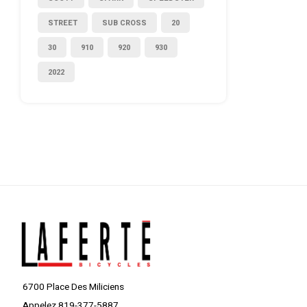
STREET
SUB CROSS
20
30
910
920
930
2022
6700 Place Des Miliciens
Appelez 819-377-5887