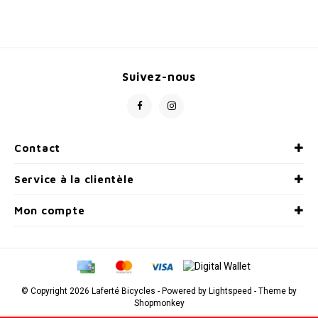
Radio/Klaxons/Sonettes/Fanions
Potences
Protection Velo
Peg
Suivez-nous
Sécurité / Réflecteurs
Guidons
Support entreposage et rangement
Contact
Service à la clientèle
Mon compte
© Copyright 2026 Laferté Bicycles - Powered by
Lightspeed
- Theme by
Shopmonkey