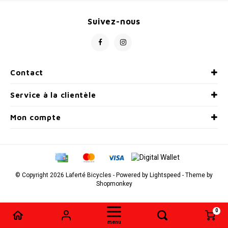
SPÉCIALISÉ
Béquilles
Pneus
Degraisseurs
Enfants
Enfants
Vêtement enfant
Trail-
Radar
Lunet
Gants
Suivez-nous
BMX
Bouteilles et porte-bouteilles
Boitiers de pedaliers
Graisses
Souliers
Souliers
Gants
Couvr
Sac d'hydratation / Sac à Dos
Leviers de vitesse
Accessoires de Vetements
Accessoires de vetements
Contact
Sacoche / Sac de selle / Panier
Cassettes et roue-libre
Service à la clientèle
Gardes-boue
Poignees
Mon compte
Porte-bagages
Fourches et Suspensions
Housses à vélo
Guidolines
© Copyright 2026 Laferté Bicycles - Powered by
Lightspeed
- Theme by
Shopmonkey
Miroirs (Retroviseurs)
Pieces diverses
0
Comparer les produits
0
Paniers
Selles
menu