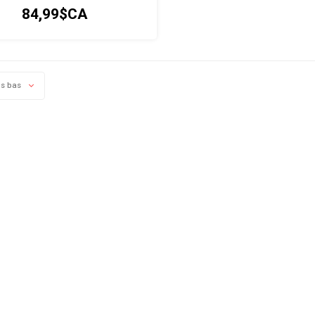
matériaux recyclés.
84,99$CA
us bas