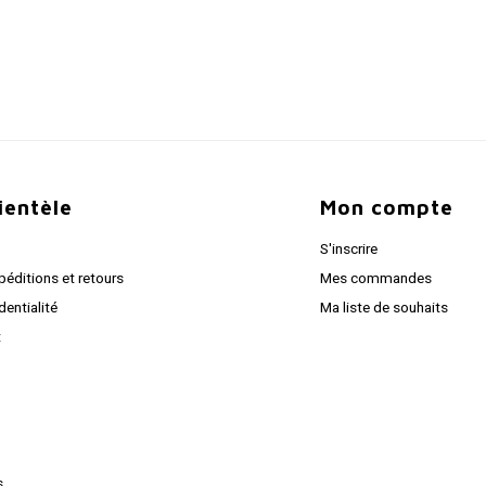
lientèle
Mon compte
S'inscrire
péditions et retours
Mes commandes
dentialité
Ma liste de souhaits
t
s