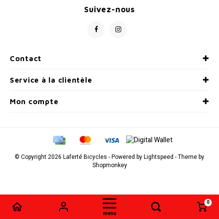
Suivez-nous
SPÉCIALISÉ
Béquilles
Pneus
Degraisseurs
Enfants
Enfants
Vêtement enfant
Trail-
Radar
Lunet
Gants
BMX
Bouteilles et porte-bouteilles
Boitiers de pedaliers
Graisses
Souliers
Souliers
Gants
Couvr
Contact
Sac d'hydratation / Sac à Dos
Leviers de vitesse
Accessoires de Vetements
Accessoires de vetements
Service à la clientèle
Sacoche / Sac de selle / Panier
Cassettes et roue-libre
Mon compte
Gardes-boue
Poignees
Porte-bagages
Fourches et Suspensions
© Copyright 2026 Laferté Bicycles - Powered by
Lightspeed
- Theme by
Housses à vélo
Guidolines
Shopmonkey
Miroirs (Retroviseurs)
Pieces diverses
0
Comparer les produits
0
Paniers
Selles
menu