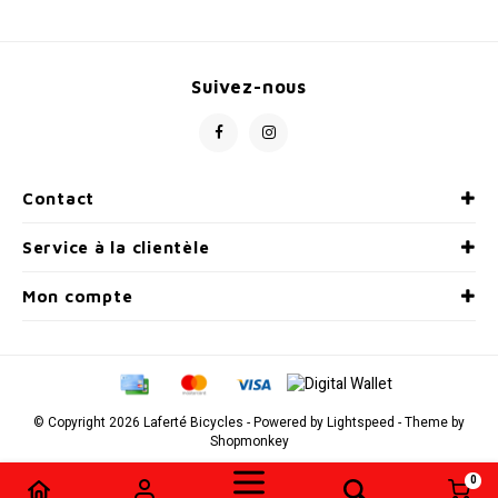
Radio/Klaxons/Sonettes/Fanions
Potences
Suivez-nous
Protection Velo
Peg
Sécurité / Réflecteurs
Guidons
Contact
Support entreposage et rangement
Service à la clientèle
Mon compte
© Copyright 2026 Laferté Bicycles - Powered by
Lightspeed
- Theme by
Shopmonkey
0
Comparer les produits
0