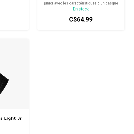
junior avec les caractéristiques d'un casque
En stock
adulte.
C$64.99
 Light Jr