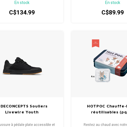
En stock
En stock
cyclistes et est équipé d'une boucle
ique ainsi que de sangles de taille
C$134.99
C$89.99
les pour assurer un ajustement sûr.
IDECONCEPTS Souliers
HOTPOC Chauffe-
Livewire Youth
réutilisables (pq
ussure à pédale plate accessible et
Restez au chaud avec notre