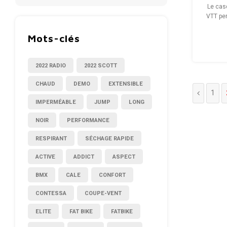
Le cas
VTT per
coque s
conçue
Mots-clés
élastiqu
élev
2022 RADIO
2022 SCOTT
CHAUD
DEMO
EXTENSIBLE
1
IMPERMÉABLE
JUMP
LONG
NOIR
PERFORMANCE
RESPIRANT
SÉCHAGE RAPIDE
ACTIVE
ADDICT
ASPECT
BMX
CALE
CONFORT
CONTESSA
COUPE-VENT
ELITE
FAT BIKE
FATBIKE