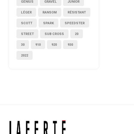
GENIUS
GRAVEL
JUNIOR
LÉGER
RANSOM
RÉSISTANT
SCOTT
SPARK
SPEEDSTER
STREET
SUB CROSS
20
30
910
920
930
2022