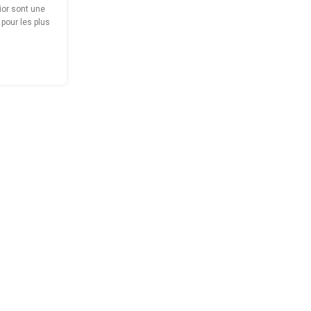
ior sont une
 pour les plus
sé toute la
 coudes des
s.