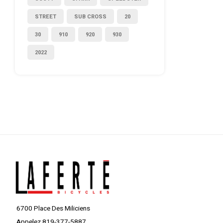
STREET
SUB CROSS
20
30
910
920
930
2022
6700 Place Des Miliciens
Appelez 819-377-5887