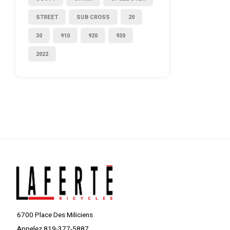
STREET
SUB CROSS
20
30
910
920
930
2022
6700 Place Des Miliciens
Appelez 819-377-5887