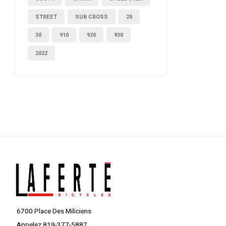
STREET
SUB CROSS
20
30
910
920
930
2022
6700 Place Des Miliciens
Appelez 819-377-5887