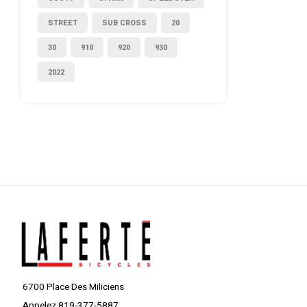
STREET
SUB CROSS
20
30
910
920
930
2022
6700 Place Des Miliciens
Appelez 819-377-5887