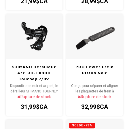
21,99$CA
28,99$CA
performance hors route et sur
trottoir.
SHIMANO Dérailleur
PRO Levier Frein
Arr. RD-TX800
Piston Noir
Tourney 7/8V
Disponible en noir et argent, le
Conçu pour séparer et aligner
dérailleur SHIMANO TOURNEY
les plaquettes de frein à
Rupture de stock
Rupture de stock
TX800 est compatible avec le
disque
changement d'index SIS à 8
31,99$CA
32,99$CA
vitesses.
SOLDE -73%