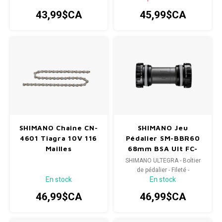
utilise des roulements
43,99$CA
45,99$CA
scellés de haute qualité et
est proposé en options filetée
et pressfit.
SHIMANO Chaine CN-
SHIMANO Jeu
4601 Tiagra 10V 116
Pédalier SM-BBR60
Mailles
68mm BSA Ult FC-
CX70
SHIMANO ULTEGRA - Boîtier
de pédalier - Fileté -
En stock
En stock
HOLLOWTECH II - Largeur de
coque de 68/70 mm
46,99$CA
46,99$CA