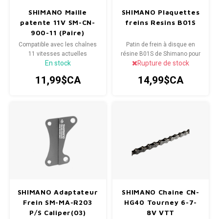
SHIMANO Maille
SHIMANO Plaquettes
Radio/Klaxons/Sonettes/Fanions
Potences
patente 11V SM-CN-
freins Resins B01S
900-11 (Paire)
Protection Velo
Peg
Compatible avec les chaînes
Patin de frein à disque en
11 vitesses actuelles
résine B01S de Shimano pour
En stock
Rupture de stock
remplacement.
Sécurité / Réflecteurs
Guidons
Le tampon de résine réduit le
11,99$CA
14,99$CA
bruit et offre une excellente
modulation de puissance
Support entreposage et rangement
SHIMANO Adaptateur
SHIMANO Chaine CN-
Frein SM-MA-R203
HG40 Tourney 6-7-
P/S Caliper(03)
8V VTT