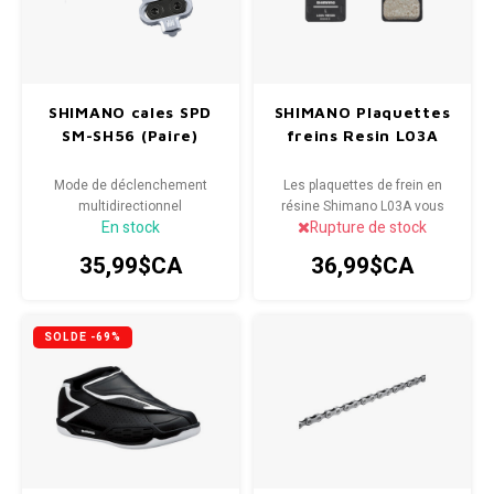
SHIMANO cales SPD
SHIMANO Plaquettes
SM-SH56 (Paire)
freins Resin L03A
Mode de déclenchement
Les plaquettes de frein en
multidirectionnel
résine Shimano L03A vous
En stock
Rupture de stock
offriront des performances de
freinage puissantes sur la
35,99$CA
36,99$CA
route. Les palmes Ice Tech
offrent une excellente
dissipation de la chaleur
permettant des performances
SOLDE -69%
constantes.