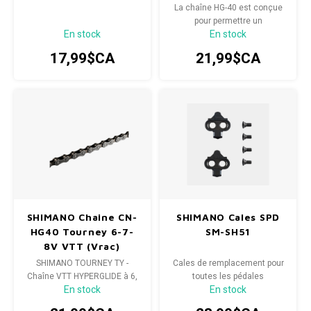
La chaîne HG-40 est conçue
pour permettre un
En stock
En stock
changement d'index précis
sur les transmissions
17,99$CA
21,99$CA
HYPERDRIVE SIS et DUAL SIS
à 6, 7 et 8 vitesses.
SHIMANO Chaine CN-
SHIMANO Cales SPD
HG40 Tourney 6-7-
SM-SH51
8V VTT (Vrac)
SHIMANO TOURNEY TY -
Cales de remplacement pour
Chaîne VTT HYPERGLIDE à 6,
toutes les pédales
En stock
En stock
7, 8 vitesses
automatiques Shimano®
SPD, destinées à la