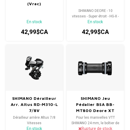
(Vrac)
SHIMANO DEORE - 10
vitesses - Super étroit - HG-X -
En stock
En stock
Chaîne VTT
42,99$CA
42,99$CA
SHIMANO Dérailleur
SHIMANO Jeu
Arr. Altus RD-M310-L
Pédalier BSA BB-
7/8V
MT800 Deore XT
R&L
Dérailleur arrière Altus 7/8
Pour les manivelles VTT
Vitesses
SHIMANO 24 mm, le boîtier de
En stock
Rupture de stock
pédalier SHIMANO DEORE XT