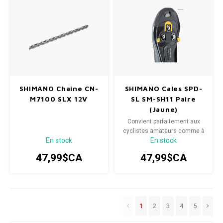
SHIMANO Chaine CN-
SHIMANO Cales SPD-
M7100 SLX 12V
SL SM-SH11 Paire
(Jaune)
Convient parfaitement aux
cyclistes amateurs comme à
En stock
En stock
ceux qui souhaitent simplifier
leur expérience avec les
47,99$CA
47,99$CA
pédales automatiques.
1
2
3
4
5