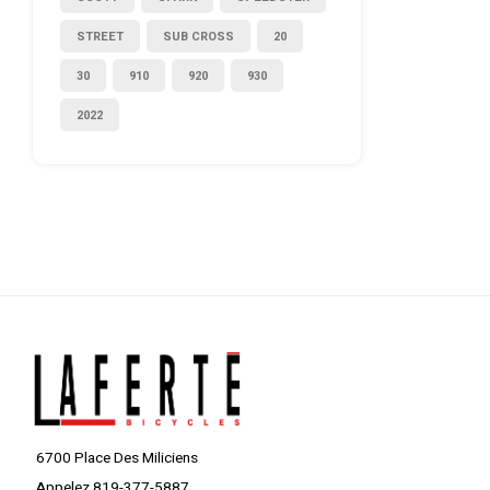
STREET
SUB CROSS
20
30
910
920
930
2022
6700 Place Des Miliciens
Appelez 819-377-5887