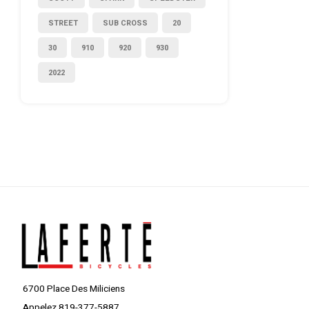
STREET
SUB CROSS
20
30
910
920
930
2022
6700 Place Des Miliciens
Appelez 819-377-5887