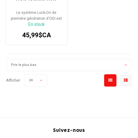
Radio/Klaxons/Sonettes/Fanions
Potences
Le système Lock-On de
première génération d'ODI est
En stock
devenu la norme pour les
Protection Velo
Peg
cyclistes du monde entier.
45,99$CA
Sécurité / Réflecteurs
Guidons
Support entreposage et rangement
Prix le plus bas
Afficher:
24
Suivez-nous