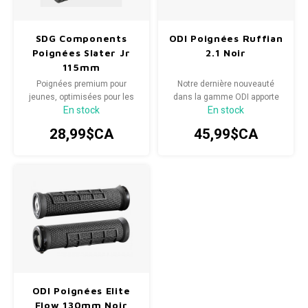
SPÉCIALISÉ
Béquilles
Pneus
Degraisseurs
Enfants
Enfants
Vêtement enfant
Trail-
Radar
Lunet
Gants
SDG Components
ODI Poignées Ruffian
BMX
Bouteilles et porte-bouteilles
Boitiers de pedaliers
Graisses
Souliers
Souliers
Poignées Slater Jr
2.1 Noir
Gants
Couvr
115mm
Poignées premium pour
Notre dernière nouveauté
Sac d'hydratation / Sac à Dos
Leviers de vitesse
Accessoires de Vetements
Accessoires de vetements
jeunes, optimisées pour les
dans la gamme ODI apporte
En stock
En stock
petites mains.
un lifting bienvenu à nos
Sacoche / Sac de selle / Panier
Cassettes et roue-libre
poignées emblématiques
28,99$CA
45,99$CA
Ruffian Lock-On.
Gardes-boue
Poignees
Porte-bagages
Fourches et Suspensions
Housses à vélo
Guidolines
Miroirs (Retroviseurs)
Pieces diverses
ODI Poignées Elite
Paniers
Selles
Flow 130mm Noir