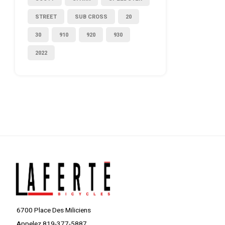
STREET
SUB CROSS
20
30
910
920
930
2022
6700 Place Des Miliciens
Appelez 819-377-5887