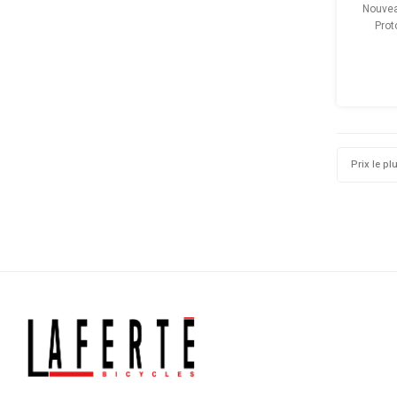
Nouvea
Prot
avanc
sécurité
ce qui e
Prix le pl