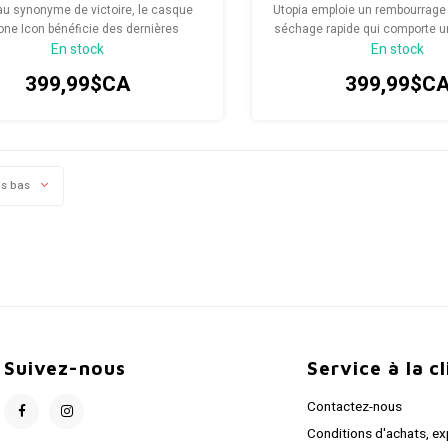
u synonyme de victoire, le casque
Utopia emploie un rembourrage 
one Icon bénéficie des dernières
séchage rapide qui comporte 
En stock
En stock
ées technologiques en matière de
5 mm de matériau à évacuat
, de ventilation et d’aérodynamisme,
appelé Resistex®*
399,99$CA
399,99$C
n fait une référence du cyclisme sur
route.
us bas
Suivez-nous
Service à la c
Contactez-nous
Conditions d'achats, ex