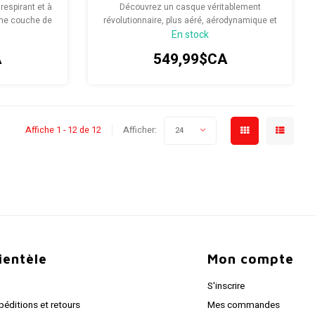
respirant et à
Découvrez un casque véritablement
une couche de
révolutionnaire, plus aéré, aérodynamique et
En stock
ion rapide
performant que jamais, aussi bien adapté à
.
l’entraînement qu’à la course elle-même.
A
549,99$CA
Affiche 1 - 12 de 12
Afficher:
24
lientèle
Mon compte
S'inscrire
péditions et retours
Mes commandes