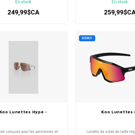
En stock
En stock
L (Large) pour les visages plus large.
ajustement enveloppant sans
maintient le rythme
249,99$CA
259,99$C
DEMO
Koo Lunettes Hype -
Koo Lunettes 
sont conçues pour les personnes en
Lunette de soleil de taille rég