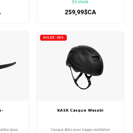
En stock
 monture qui
.
A
259,99$CA
SOLDE -25%
s-
KASK Casque Wasabi
ulière (pour
Casque Aéro avec trappe ventilation