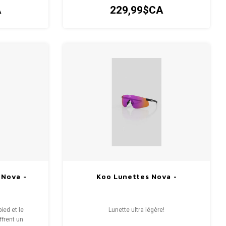
A
229,99$CA
rNova -
Koo Lunettes Nova -
ied et le
Lunette ultra légère!
ffrent un