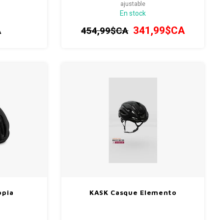
ajustable
En stock
A
341,99$CA
454,99$CA
opia
KASK Casque Elemento