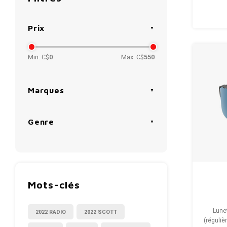
Prix
Min: C$
0
Max: C$
550
Marques
Genre
Mots-clés
Lunet
2022 RADIO
2022 SCOTT
(réguliè