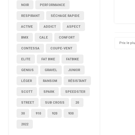
applicati
NOIR
PERFORMANCE
pour 
RESPIRANT
SÉCHAGE RAPIDE
ACTIVE
ADDICT
ASPECT
BMX
CALE
CONFORT
Prix le pl
CONTESSA
COUPE-VENT
ELITE
FAT BIKE
FATBIKE
GENIUS
GRAVEL
JUNIOR
LÉGER
RANSOM
RÉSISTANT
SCOTT
SPARK
SPEEDSTER
STREET
SUB CROSS
20
30
910
920
930
2022