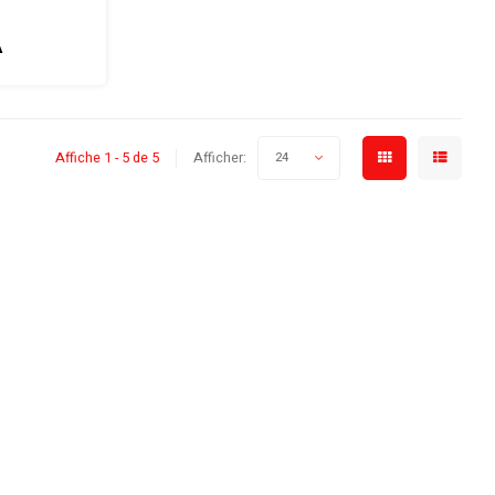
se de 3 600
s avancées.
A
Affiche 1 - 5 de 5
Afficher:
24