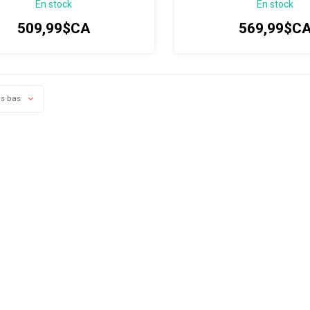
En stock
En stock
on mobile, elle est le partenaire idéal
avec une puissance lumineu
vos prochaines sorties nocturnes.
lumens et des fonctionnalité
509,99$CA
569,99$C
us bas