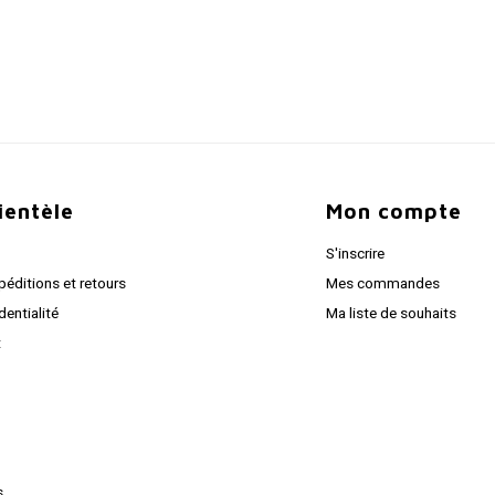
lientèle
Mon compte
S'inscrire
péditions et retours
Mes commandes
dentialité
Ma liste de souhaits
t
s