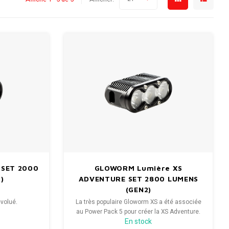
 SET 2000
GLOWORM Lumière XS
)
ADVENTURE SET 2800 LUMENS
(GEN2)
évolué.
La très populaire Gloworm XS a été associée
au Power Pack 5 pour créer la XS Adventure.
En stock
Cette association permet une configuration