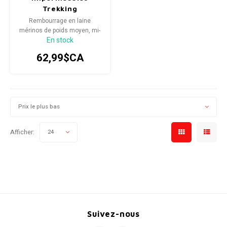
Trekking
Radio/Klaxons/Sonettes/Fanions
Potences
Rembourrage en laine
mérinos de poids moyen, mi-
En stock
mollet
Protection Velo
Peg
62,99$CA
Sécurité / Réflecteurs
Guidons
Support entreposage et rangement
Prix le plus bas
Afficher:
24
Suivez-nous