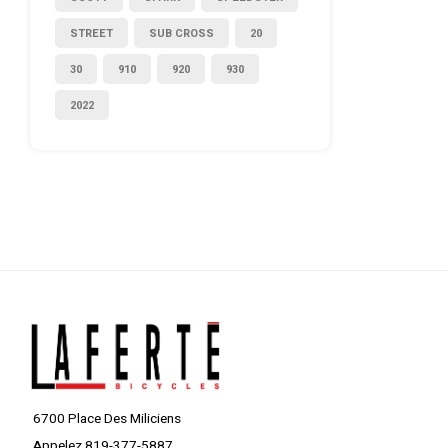
STREET
SUB CROSS
20
30
910
920
930
2022
6700 Place Des Miliciens
Appelez 819-377-5887