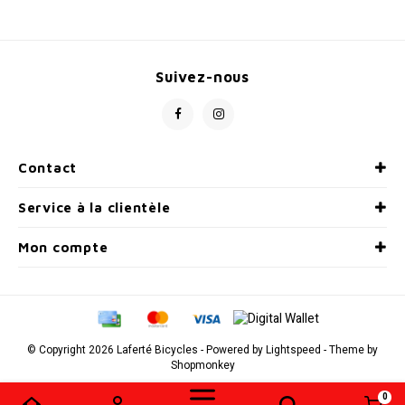
Radio/Klaxons/Sonettes/Fanions
Potences
Suivez-nous
Protection Velo
Peg
Sécurité / Réflecteurs
Guidons
Contact
Support entreposage et rangement
Service à la clientèle
Mon compte
© Copyright 2026 Laferté Bicycles - Powered by
Lightspeed
- Theme by
Shopmonkey
0
Comparer les produits
0