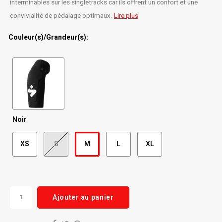
interminables sur les singletracks car ils offrent un confort et une
convivialité de pédalage optimaux.
Lire plus
Radio/Klaxons/Sonettes/Fanions
Potences
Couleur(s)/Grandeur(s):
Protection Velo
Peg
Sécurité / Réflecteurs
Guidons
Support entreposage et rangement
Noir
XS
S
M
L
XL
Ajouter au panier