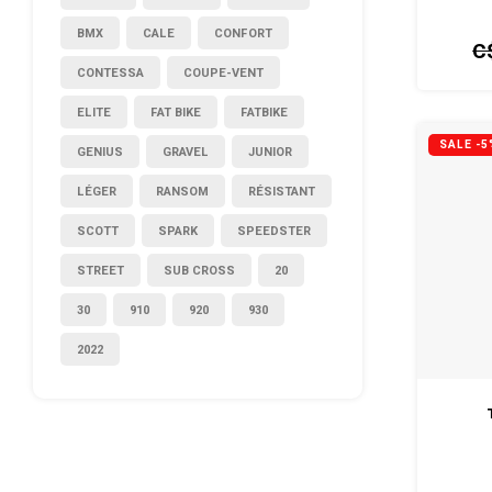
BMX
CALE
CONFORT
C
CONTESSA
COUPE-VENT
ELITE
FAT BIKE
FATBIKE
SALE -5
GENIUS
GRAVEL
JUNIOR
LÉGER
RANSOM
RÉSISTANT
SCOTT
SPARK
SPEEDSTER
STREET
SUB CROSS
20
30
910
920
930
2022