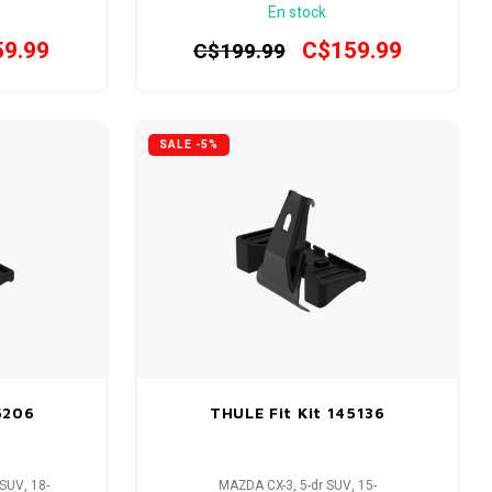
En stock
9.99
C$159.99
C$199.99
SALE -5%
5206
THULE Fit Kit 145136
SUV, 18-
MAZDA CX-3, 5-dr SUV, 15-