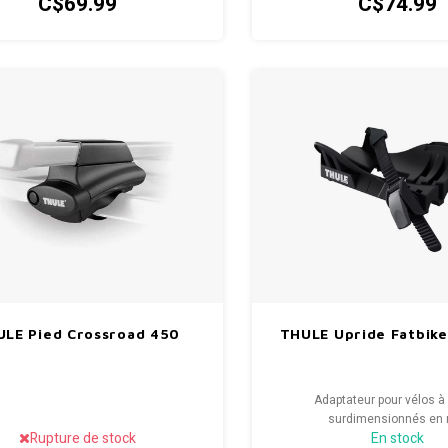
C$69.99
C$74.99
LE Pied Crossroad 450
THULE Upride Fatbik
Adaptateur pour vélos à
surdimensionnés en 
Rupture de stock
En stock