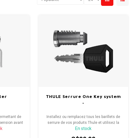
ter
THULE Serrure One Key system
-
ermettant de
Installez ou remplacez tous les barillets de
pension avant
serrure de vos produits Thule et utilisez la
ck
En stock
ec fixation à
même clé pour tous.
ues existants