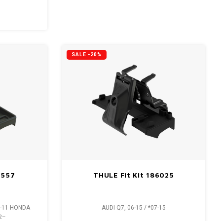
SALE -20%
1557
THULE Fit Kit 186025
06-11 HONDA
AUDI Q7, 06-15 / *07-15
12–