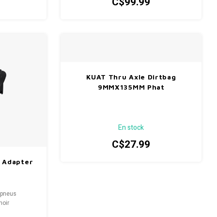
C$99.99
KUAT Thru Axle Dirtbag
9MMX135MM Phat
En stock
C$27.99
e Adapter
 pneus
noir