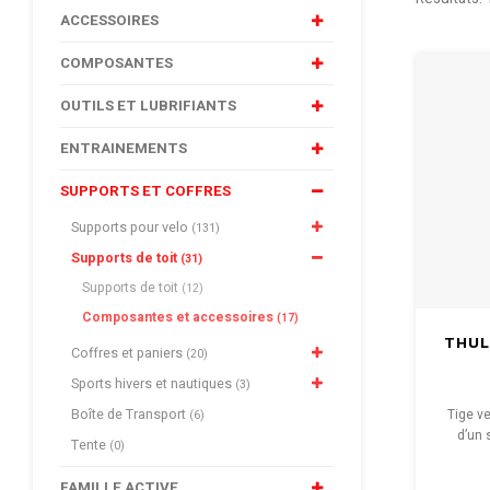
ACCESSOIRES
COMPOSANTES
OUTILS ET LUBRIFIANTS
ENTRAINEMENTS
SUPPORTS ET COFFRES
Supports pour velo
(131)
Supports de toit
(31)
Supports de toit
(12)
Composantes et accessoires
(17)
THUL
Coffres et paniers
(20)
Sports hivers et nautiques
(3)
Boîte de Transport
Tige ve
(6)
d’un 
Tente
(0)
facileme
FAMILLE ACTIVE