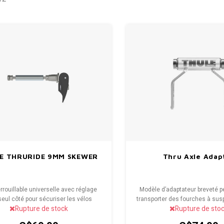
E THRURIDE 9MM SKEWER
Thru Axle Adap
rrouillable universelle avec réglage
Modèle d’adaptateur breveté p
seul côté pour sécuriser les vélos
transporter des fourches à sus
Rupture de stock
Rupture de sto
nt, avec fourches traditionnelles de
de X mm sur les porte-vélos av
9 mm (verrou inclus).
fourche Thule et d’autres marq