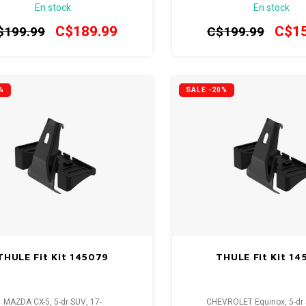
En stock
En stock
Sedan, *11-
C$189.99
C$15
$199.99
C$199.99
%
SALE -20%
THULE Fit Kit 145079
THULE Fit Kit 14
MAZDA CX-5, 5-dr SUV, 17-
CHEVROLET Equinox, 5-dr 